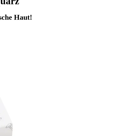
uarz
ische Haut!