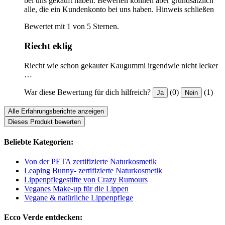
bei uns gekauft haben. Bewerten können aber grundsätzlich
alle, die ein Kundenkonto bei uns haben.
Hinweis schließen
Bewertet mit 1 von 5 Sternen.
Riecht eklig
Riecht wie schon gekauter Kaugummi irgendwie nicht lecker
…
War diese Bewertung für dich hilfreich?
(0)
(1)
Ja
Nein
Alle Erfahrungsberichte anzeigen
Dieses Produkt bewerten
Beliebte Kategorien:
Von der PETA zertifizierte Naturkosmetik
Leaping Bunny- zertifizierte Naturkosmetik
Lippenpflegestifte von Crazy Rumours
Veganes Make-up für die Lippen
Vegane & natürliche Lippenpflege
Ecco Verde entdecken: