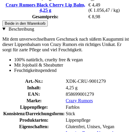
Crazy Rumors Black Cherry Lip Balm,
€ 4,49
4,25 g
(€ 1.056,47 / kg)
Gesamtpreis:
€ 8,98
Beide in den Warenkorb
Beschreibung
Mit dem unverwechselbaren Geschmack nach süßem Kaugummi ist
dieser Lippenbalsam von Crazy Rumors ein richtiges Unikat. Er
sorgt für zarte Pflege und viel Feuchtigkeit.
100% natürlich, cruelty free & vegan
Mit Jojobaöl & Sheabutter
Feuchtigkeitsspendend
Art.-Nr.:
XDK-CRU-9001279
Inhalt:
4,25 g
EAN:
858699001279
Marke:
Crazy Rumors
Lippenpflege:
Farblos
Konsistenz/Darreichungsform:
Stick
Produktarten:
Lippenpflege
Eigenschaften:
Glutenfrei, Unisex, Vegan