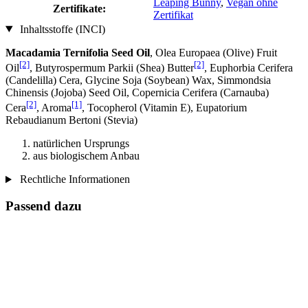
Leaping Bunny
,
Vegan ohne
Zertifikate:
Zertifikat
Inhaltsstoffe (INCI)
Macadamia Ternifolia Seed Oil
, Olea Europaea (Olive) Fruit
[2]
[2]
Oil
, Butyrospermum Parkii (Shea) Butter
, Euphorbia Cerifera
(Candelilla) Cera, Glycine Soja (Soybean) Wax, Simmondsia
Chinensis (Jojoba) Seed Oil, Copernicia Cerifera (Carnauba)
[2]
[1]
Cera
, Aroma
, Tocopherol (Vitamin E), Eupatorium
Rebaudianum Bertoni (Stevia)
natürlichen Ursprungs
aus biologischem Anbau
Rechtliche Informationen
Passend dazu