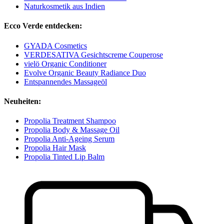
Naturkosmetik aus Indien
Ecco Verde entdecken:
GYADA Cosmetics
VERDESATIVA Gesichtscreme Couperose
vielö Organic Conditioner
Evolve Organic Beauty Radiance Duo
Entspannendes Massageöl
Neuheiten:
Propolia Treatment Shampoo
Propolia Body & Massage Oil
Propolia Anti-Ageing Serum
Propolia Hair Mask
Propolia Tinted Lip Balm