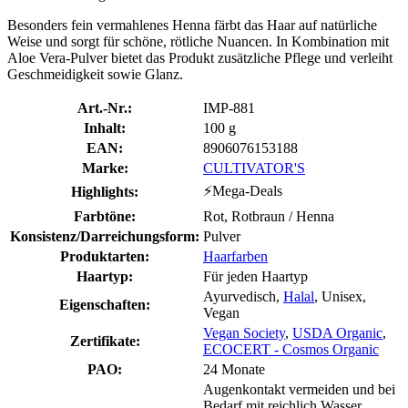
Besonders fein vermahlenes Henna färbt das Haar auf natürliche
Weise und sorgt für schöne, rötliche Nuancen. In Kombination mit
Aloe Vera-Pulver bietet das Produkt zusätzliche Pflege und verleiht
Geschmeidigkeit sowie Glanz.
Art.-Nr.:
IMP-881
Inhalt:
100 g
EAN:
8906076153188
Marke:
CULTIVATOR'S
⚡Mega-Deals
Highlights:
Farbtöne:
Rot, Rotbraun / Henna
Konsistenz/Darreichungsform:
Pulver
Produktarten:
Haarfarben
Haartyp:
Für jeden Haartyp
Ayurvedisch,
Halal
, Unisex,
Eigenschaften:
Vegan
Vegan Society
,
USDA Organic
,
Zertifikate:
ECOCERT - Cosmos Organic
PAO:
24 Monate
Augenkontakt vermeiden und bei
Bedarf mit reichlich Wasser