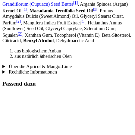
[1]
Grandiflorum (Cupuacu) Seed Butter
, Argania Spinosa (Argan)
[1]
[1]
Kernel Oil
,
Macadamia Ternifolia Seed Oil
, Prunus
Amygdalus Dulcis (Sweet Almond) Oil, Glyceryl Stearat Citrat,
[2]
[1]
Parfum
, Mangifera Indica Fruit Extract
, Helianthus Annus
(Sunflower) Seed Oil, Glyceryl Caprylate, Sclerotium Gum,
[2]
Squalen
, Xanthan Gum, Tocopherol (Vitamin E), Beta-Sitosterol,
Citricacid,
Benzyl Alcohol
, Dehydroacetic Acid
aus biologischem Anbau
aus natürlich ätherischen Ölen
Über die Apricot & Mango-Linie
Rechtliche Informationen
Passend dazu