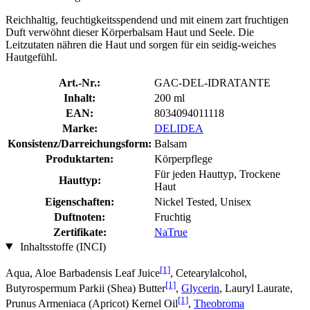
Reichhaltig, feuchtigkeitsspendend und mit einem zart fruchtigen
Duft verwöhnt dieser Körperbalsam Haut und Seele. Die
Leitzutaten nähren die Haut und sorgen für ein seidig-weiches
Hautgefühl.
Art.-Nr.:
GAC-DEL-IDRATANTE
Inhalt:
200 ml
EAN:
8034094011118
Marke:
DELIDEA
Konsistenz/Darreichungsform:
Balsam
Produktarten:
Körperpflege
Für jeden Hauttyp, Trockene
Hauttyp:
Haut
Eigenschaften:
Nickel Tested, Unisex
Duftnoten:
Fruchtig
Zertifikate:
NaTrue
Inhaltsstoffe (INCI)
[1]
Aqua, Aloe Barbadensis Leaf Juice
, Cetearylalcohol,
[1]
Butyrospermum Parkii (Shea) Butter
,
Glycerin
, Lauryl Laurate,
[1]
Prunus Armeniaca (Apricot) Kernel Oil
,
Theobroma