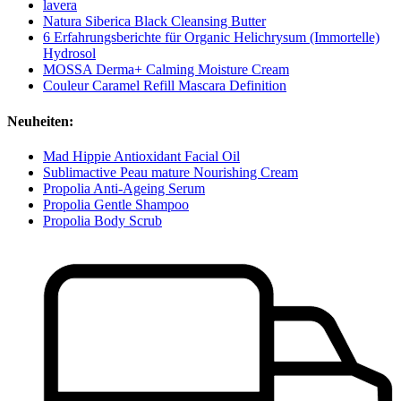
lavera
Natura Siberica Black Cleansing Butter
6 Erfahrungsberichte für Organic Helichrysum (Immortelle)
Hydrosol
MOSSA Derma+ Calming Moisture Cream
Couleur Caramel Refill Mascara Definition
Neuheiten:
Mad Hippie Antioxidant Facial Oil
Sublimactive Peau mature Nourishing Cream
Propolia Anti-Ageing Serum
Propolia Gentle Shampoo
Propolia Body Scrub