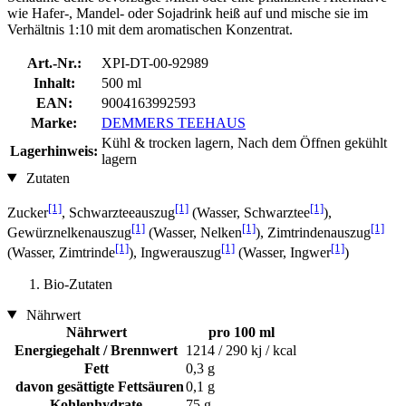
wie Hafer-, Mandel- oder Sojadrink heiß auf und mische sie im
Verhältnis 1:10 mit dem aromatischen Konzentrat.
Art.-Nr.:
XPI-DT-00-92989
Inhalt:
500 ml
EAN:
9004163992593
Marke:
DEMMERS TEEHAUS
Kühl & trocken lagern, Nach dem Öffnen gekühlt
Lagerhinweis:
lagern
Zutaten
[1]
[1]
[1]
Zucker
, Schwarzteeauszug
(Wasser, Schwarztee
),
[1]
[1]
[1]
Gewürznelkenauszug
(Wasser, Nelken
), Zimtrindenauszug
[1]
[1]
[1]
(Wasser, Zimtrinde
), Ingwerauszug
(Wasser, Ingwer
)
Bio-Zutaten
Nährwert
Nährwert
pro 100 ml
Energiegehalt / Brennwert
1214 / 290 kj / kcal
Fett
0,3 g
davon gesättigte Fettsäuren
0,1 g
Kohlenhydrate
75 g