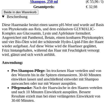
Shampoo, 250 ml
(€ 55,96 / l)
Gesamtpreis:
€ 32,98
Beide in den Warenkorb
Beschreibung
Diese Haarmaske besitzt einen sauren pH-Wert und wurde auf Basis
von Phytokeratin aus Reis, und dem exklusiven GLYMALIC-
Komplex aus Glucosamin, Lysin und Apfelsäure formuliert.
Angereichert mit Panthenol, Betain, einem kostbaren Phytokomplex
und vier Bio-Ölen wird der schützende Hydro-Lipid-Film der Haare
wieder aufgebaut. Auf diese Weise wird die Haarfaser geglättet,
Frizz hintangehalten, während das Haar mit Feuchtigkeit versorgt
wird, glänzt und sich weich anfühlt.
Anwendung:
Pre-Shampoo-Pflege:
Im trockenen Haar verteilen und von
den Wurzeln bis in die Spitzen einmassieren. 30-60 Minuten
einwirken lassen und anschließend entweder mit Shampoo
auswaschen oder nur mit Wasser ausspülen.
Pflegemaske:
Nach der Haarwäsche in den Haaren verteilen
und nach 10 Minuten Einwirkzeit ausspülen. Bessere
Resultate erzielt man bei einer verlängerten Einwirkzeit von
30-60 Minuten.