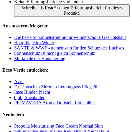
Keine Erfahrungsberichte vorhanden.
Schreibe als Erste*r einen Erfahrungsbericht für dieses
Produkt.
Aus unserem Magazin:
Die beste Schönheitsroutine für wunderschöne Gesichtshaut
Haarpflege im Winter
SANTE & WWF - gemeinsam für den Schutz des Luchses
Sonnenschutz ist nicht gleich Sonnenschutz
Merkmale der Hautalterung
Ecco Verde entdecken:
Avril
Dr. Hauschka Zitronen Lemongrass Pflegeöl
Imse Binden Nacht
bjobj Sheabutter
PRIMAVERA Aroma Duftstein Lotusblüte
Neuheiten:
Propolia Moisturising Face Cream Normal Skin
Sublimactive Peau mature Revitalizing Night Balm