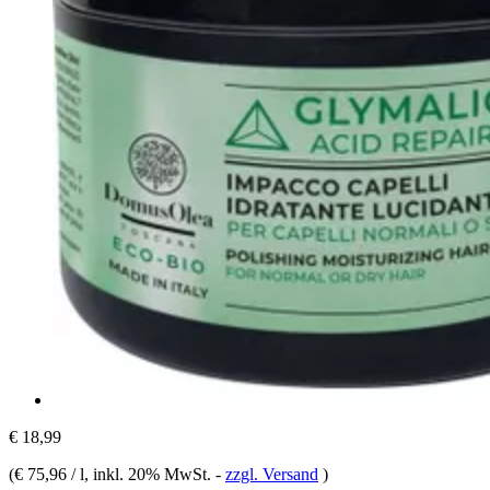
€ 18,99
(
€ 75,96 / l
, inkl. 20% MwSt.
-
zzgl. Versand
)