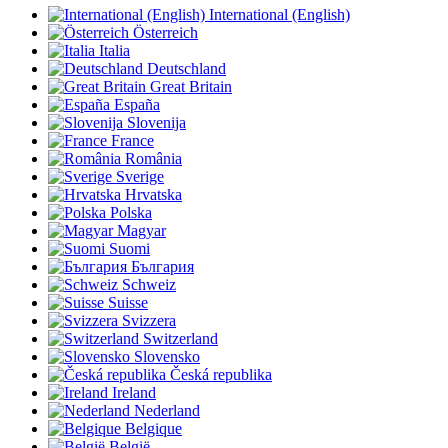
International (English)
Österreich
Italia
Deutschland
Great Britain
España
Slovenija
France
România
Sverige
Hrvatska
Polska
Magyar
Suomi
България
Schweiz
Suisse
Svizzera
Switzerland
Slovensko
Česká republika
Ireland
Nederland
Belgique
België