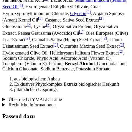
Panthenol, Malic Acid
, Lactic Acid,
Sesamum Indicum (Sesame)
[1]
Seed Oil
, Hydrogenated Ethylhexyl Olivate, Guar
[3]
Hydroxypropyltrimonium Chloride,
Glycerin
, Argania Spinosa
[1]
[2]
(Argan) Kernel Oil
, Castanea Sativa Seed Extract
,
[2]
[2]
Glucosamine
, Lysine
, Oryza Sativa Protein, Oryza Sativa
[1]
Extract, Persea Gratissima (Avocado) Oil
, Olea Europaea (Olive)
[2]
[2]
Leaf Extract
, Cannabis Sativa (Hemp) Seed Extract
, Linum
[2]
[2]
Usitatissimum Seed Extract
, Cucurbita Maxima Seed Extract
,
[2]
Hydrogenated Olive Oil, Helichrysum Italicum Flower Extract
,
Sodium Chloride, Phytic Acid, Ascorbic Acid (Vitamin C),
Tocopherol (Vitamin E), Parfum,
Benzyl Alcohol
, Gluconolactone,
Calcium Gluconate, Sodium Benzoate, Potassium Sorbate
aus biologischem Anbau
Exklusiver Phytokomplex Extrakt biologischer Herkunft
pflanzlichen Ursprungs
Über die GLYMALIC-Linie
Rechtliche Informationen
Passend dazu