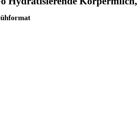
 Hydratisierende Körpermilch,
rühformat