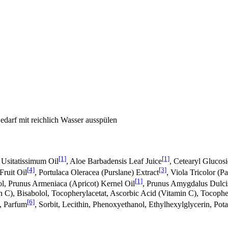
darf mit reichlich Wasser ausspülen
[1]
[1]
 Usitatissimum Oil
, Aloe Barbadensis Leaf Juice
, Cetearyl Glucosi
[4]
[3]
Fruit Oil
, Portulaca Oleracea (Purslane) Extract
, Viola Tricolor (P
[1]
nol, Prunus Armeniaca (Apricot) Kernel Oil
, Prunus Amygdalus Dulci
), Bisabolol, Tocopherylacetat, Ascorbic Acid (Vitamin C), Tocopherol
[6]
e, Parfum
, Sorbit, Lecithin, Phenoxyethanol, Ethylhexylglycerin, Po