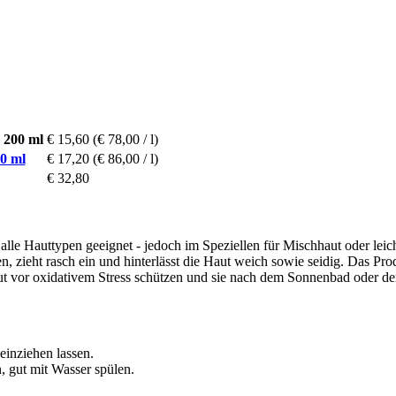
 200 ml
€ 15,60
(€ 78,00 / l)
0 ml
€ 17,20
(€ 86,00 / l)
€ 32,80
 alle Hauttypen geeignet - jedoch im Speziellen für Mischhaut oder lei
en, zieht rasch ein und hinterlässt die Haut weich sowie seidig. Das Prod
ut vor oxidativem Stress schützen und sie nach dem Sonnenbad oder der
einziehen lassen.
, gut mit Wasser spülen.