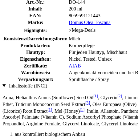
Art.-Nr.:
DO-144
Inhalt:
200 ml
EAN:
8059591121443
Marke:
Domus Olea Toscana
⚡Mega-Deals
Highlights:
Konsistenz/Darreichungsform:
Milch
Produktarten:
Körperpflege
Hauttyp:
Für jeden Hauttyp, Mischhaut
Eigenschaften:
Nickel Tested, Unisex
Zertifikate:
AIAB
Warnhinweis:
Augenkontakt vermeiden und bei Be
Verpackungsart:
Sprühflasche / Spray
Inhaltsstoffe (INCI)
[1]
[2]
Aqua, Helianthus Annus (Sunflower) Seed Oil
, Glycerin
, Linum
[3]
Ether, Triticum Monococcum Seed Extract
, Olea Europaea (Olive) 
[1]
[1]
(Licorice) Root Extract
, Mel (Honey)
, Inulin, Allantoin, Panthe
Ascorbyl Palmitate (Vitamin C), Sodium Ascorbyl Phosphate (Vitamin C
Propandiol, Arginine Ferulate, Glyceryl Linoleate, Glyceryl Linoleat
aus kontrolliert biologischem Anbau