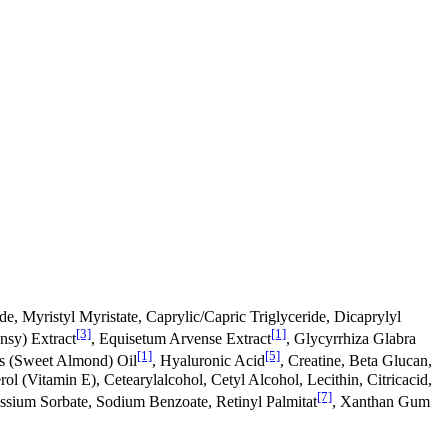
de, Myristyl Myristate, Caprylic/Capric Triglyceride, Dicaprylyl
[3]
[1]
ansy) Extract
, Equisetum Arvense Extract
, Glycyrrhiza Glabra
[1]
[5]
s (Sweet Almond) Oil
, Hyaluronic Acid
, Creatine, Beta Glucan,
 (Vitamin E), Cetearylalcohol, Cetyl Alcohol, Lecithin, Citricacid,
[7]
tassium Sorbate, Sodium Benzoate, Retinyl Palmitat
, Xanthan Gum