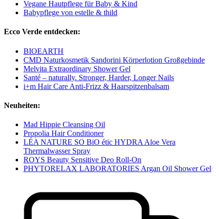
Vegane Hautpflege für Baby & Kind
Babypflege von estelle & thild
Ecco Verde entdecken:
BIOEARTH
CMD Naturkosmetik Sandorini Körperlotion Großgebinde
Melvita Extraordinary Shower Gel
Santé – naturally. Stronger, Harder, Longer Nails
i+m Hair Care Anti-Frizz & Haarspitzenbalsam
Neuheiten:
Mad Hippie Cleansing Oil
Propolia Hair Conditioner
LÉA NATURE SO BiO étic HYDRA Aloe Vera
Thermalwasser Spray
ROYS Beauty Sensitive Deo Roll-On
PHYTORELAX LABORATORIES Argan Oil Shower Gel