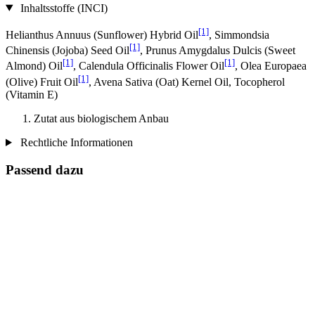
Inhaltsstoffe (INCI)
[1]
Helianthus Annuus (Sunflower) Hybrid Oil
, Simmondsia
[1]
Chinensis (Jojoba) Seed Oil
, Prunus Amygdalus Dulcis (Sweet
[1]
[1]
Almond) Oil
, Calendula Officinalis Flower Oil
, Olea Europaea
[1]
(Olive) Fruit Oil
, Avena Sativa (Oat) Kernel Oil, Tocopherol
(Vitamin E)
Zutat aus biologischem Anbau
Rechtliche Informationen
Passend dazu