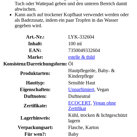
Tuch oder Wattepad geben und den unteren Bereich damit
abwischen.
Kann auch auf trockener Kopfhaut verwendet werden oder
als Badezusatz, indem ein paar Tropfen in das Wasser
gegeben wird.
Art.-Nr.:
LYK-332604
Inhalt:
100 ml
EAN:
7350049332604
Marke:
estelle & thild
Konsistenz/Darreichungsform:
Öl
Hautpflegeöle, Baby- &
Produktarten:
Kinderpflege
Hauttyp:
Sensible Haut
Eigenschaften:
Unparfümiert
, Vegan
Duftnoten:
Duftneutral
ECOCERT
,
Vegan ohne
Zertifikate:
Zertifikat
Kühl, trocken & lichtgeschützt
Lagerhinweis:
lagern
Verpackungsart:
Flasche, Karton
Für wen?:
Baby