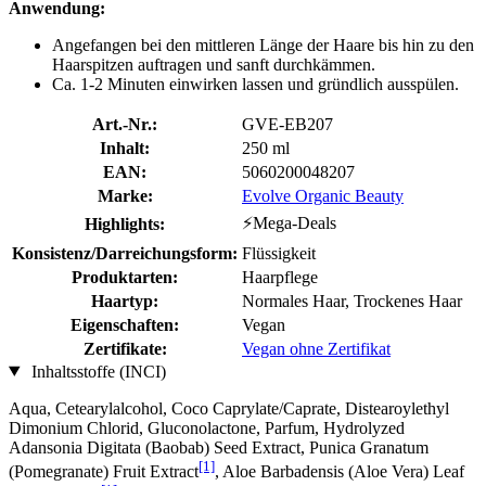
Anwendung:
Angefangen bei den mittleren Länge der Haare bis hin zu den
Haarspitzen auftragen und sanft durchkämmen.
Ca. 1-2 Minuten einwirken lassen und gründlich ausspülen.
Art.-Nr.:
GVE-EB207
Inhalt:
250 ml
EAN:
5060200048207
Marke:
Evolve Organic Beauty
⚡Mega-Deals
Highlights:
Konsistenz/Darreichungsform:
Flüssigkeit
Produktarten:
Haarpflege
Haartyp:
Normales Haar, Trockenes Haar
Eigenschaften:
Vegan
Zertifikate:
Vegan ohne Zertifikat
Inhaltsstoffe (INCI)
Aqua, Cetearylalcohol, Coco Caprylate/Caprate, Distearoylethyl
Dimonium Chlorid, Gluconolactone, Parfum, Hydrolyzed
Adansonia Digitata (Baobab) Seed Extract, Punica Granatum
[1]
(Pomegranate) Fruit Extract
, Aloe Barbadensis (Aloe Vera) Leaf