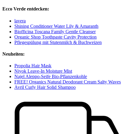
Ecco Verde entdecken:
lavera
Shining Conditioner Water Lily & Amaranth
Biofficina Toscana Family Gentle Cleanser
Organic Shop Toothpaste Cavity Protection
Pflegespülung mit Stutenmilch & Buchweizen
Neuheiten:
Propolia Hair Mask
Niyok Leave-In Moisture Mist
Najel Aleppo-Seife Bio-Pflanzenkohle
FREE! Organics Natural Deodorant Cream Salty Waves
Avril Curly Hair Solid Shampoo