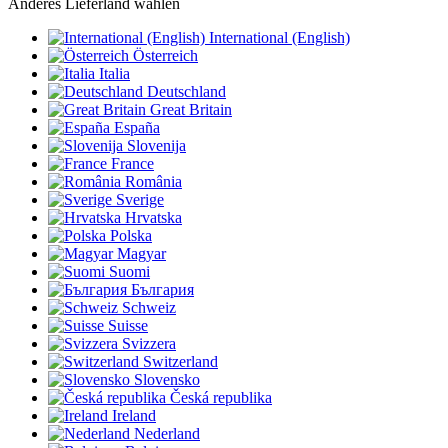
Anderes Lieferland wählen
International (English)
Österreich
Italia
Deutschland
Great Britain
España
Slovenija
France
România
Sverige
Hrvatska
Polska
Magyar
Suomi
България
Schweiz
Suisse
Svizzera
Switzerland
Slovensko
Česká republika
Ireland
Nederland