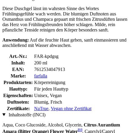
Diese Duschgel lässt im wahrsten Sinne des Wortes
Frühlingsgefühle wach werden. Die blumigen Duftnoten aus
Osmanthus und Champaca gepaart mit frischen Zitrusdüften lassen
das Herz von Frühlingsfreunden höher schlagen. Milde, rein
pflanzliche Tenside reinigen den Körper besonders sanft.
Anwendung:
Auf die feuchte Haut geben, sanft einmassieren und
anschließend mit Wasser abwaschen.
Art.-Nr.:
FAR-kpdgsg
Inhalt:
200 ml
EAN:
7612534047913
Marke:
farfalla
Produktarten:
Körperreinigung
Hauttyp:
Für jeden Hauttyp
Eigenschaften:
Unisex, Vegan
Duftnoten:
Blumig, Frisch
Zertifikate:
NaTrue
,
Vegan ohne Zertifikat
Inhaltsstoffe (INCI)
Aqua, Coco Glucoside, Alcohol, Glycerin,
Citrus Aurantium
[1]
Amara (Bitter Orange) Flower Water
, Caprylyl/Capryl