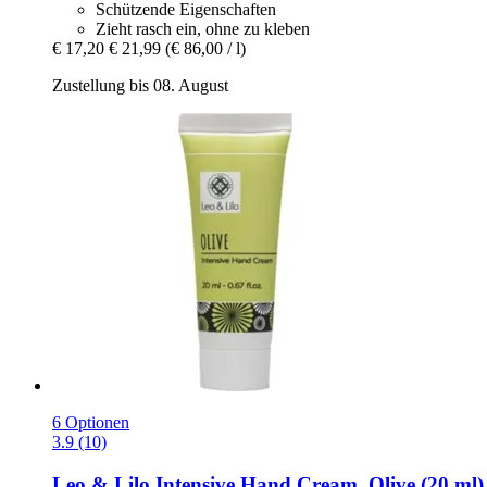
Schützende Eigenschaften
Zieht rasch ein, ohne zu kleben
€ 17,20
€ 21,99
(€ 86,00 / l)
Zustellung bis 08. August
6 Optionen
3.9 (10)
Leo & Lilo
Intensive Hand Cream, Olive (20 ml)