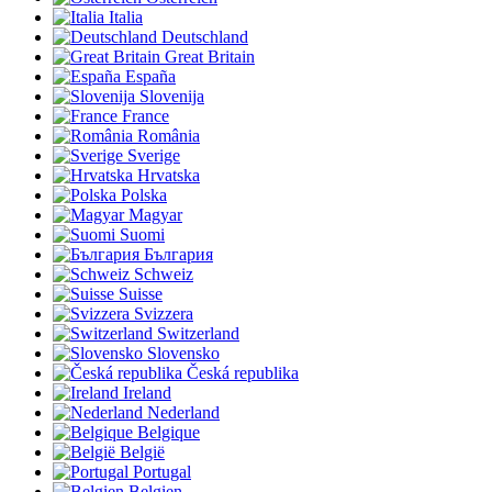
Italia
Deutschland
Great Britain
España
Slovenija
France
România
Sverige
Hrvatska
Polska
Magyar
Suomi
България
Schweiz
Suisse
Svizzera
Switzerland
Slovensko
Česká republika
Ireland
Nederland
Belgique
België
Portugal
Belgien