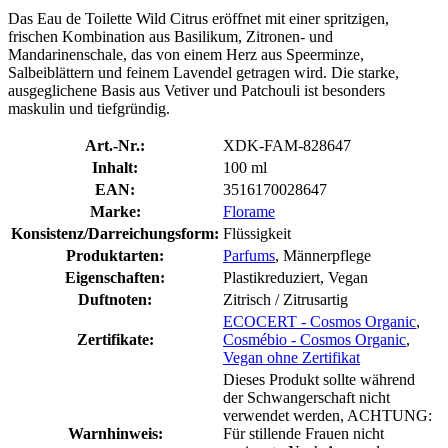
Das Eau de Toilette Wild Citrus eröffnet mit einer spritzigen,
frischen Kombination aus Basilikum, Zitronen- und
Mandarinenschale, das von einem Herz aus Speerminze,
Salbeiblättern und feinem Lavendel getragen wird. Die starke,
ausgeglichene Basis aus Vetiver und Patchouli ist besonders
maskulin und tiefgründig.
Art.-Nr.:
XDK-FAM-828647
Inhalt:
100 ml
EAN:
3516170028647
Marke:
Florame
Konsistenz/Darreichungsform:
Flüssigkeit
Produktarten:
Parfums
, Männerpflege
Eigenschaften:
Plastikreduziert, Vegan
Duftnoten:
Zitrisch / Zitrusartig
ECOCERT - Cosmos Organic
,
Zertifikate:
Cosmébio - Cosmos Organic
,
Vegan ohne Zertifikat
Dieses Produkt sollte während
der Schwangerschaft nicht
verwendet werden, ACHTUNG:
Warnhinweis:
Für stillende Frauen nicht