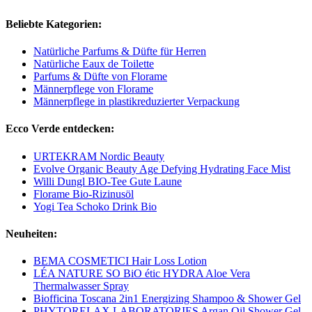
Beliebte Kategorien:
Natürliche Parfums & Düfte für Herren
Natürliche Eaux de Toilette
Parfums & Düfte von Florame
Männerpflege von Florame
Männerpflege in plastikreduzierter Verpackung
Ecco Verde entdecken:
URTEKRAM Nordic Beauty
Evolve Organic Beauty Age Defying Hydrating Face Mist
Willi Dungl BIO-Tee Gute Laune
Florame Bio-Rizinusöl
Yogi Tea Schoko Drink Bio
Neuheiten:
BEMA COSMETICI Hair Loss Lotion
LÉA NATURE SO BiO étic HYDRA Aloe Vera
Thermalwasser Spray
Biofficina Toscana 2in1 Energizing Shampoo & Shower Gel
PHYTORELAX LABORATORIES Argan Oil Shower Gel