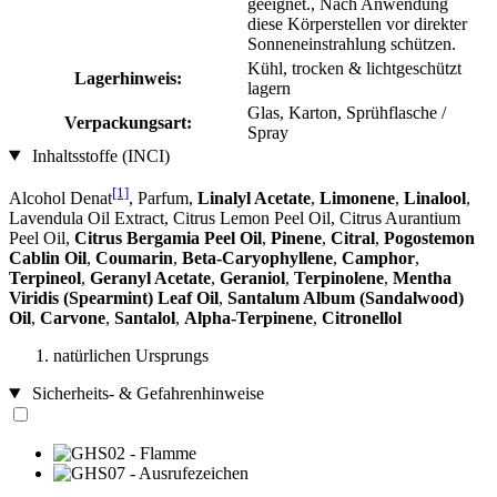
geeignet., Nach Anwendung
diese Körperstellen vor direkter
Sonneneinstrahlung schützen.
Kühl, trocken & lichtgeschützt
Lagerhinweis:
lagern
Glas, Karton, Sprühflasche /
Verpackungsart:
Spray
Inhaltsstoffe (INCI)
[1]
Alcohol Denat
, Parfum,
Linalyl Acetate
,
Limonene
,
Linalool
,
Lavendula Oil Extract, Citrus Lemon Peel Oil, Citrus Aurantium
Peel Oil,
Citrus Bergamia Peel Oil
,
Pinene
,
Citral
,
Pogostemon
Cablin Oil
,
Coumarin
,
Beta-Caryophyllene
,
Camphor
,
Terpineol
,
Geranyl Acetate
,
Geraniol
,
Terpinolene
,
Mentha
Viridis (Spearmint) Leaf Oil
,
Santalum Album (Sandalwood)
Oil
,
Carvone
,
Santalol
,
Alpha-Terpinene
,
Citronellol
natürlichen Ursprungs
Sicherheits- & Gefahrenhinweise