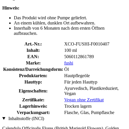
Hinweis:
Das Produkt wird ohne Pumpe geliefert.
An einem kühlen, dunklen Ort aufbewahren.
Innerhalb von 6 Monaten nach dem ersten Öffnen
aufbrauchen.
Art.-Nr.:
XCO-FUSHI-F0010407
Inhalt:
100 ml
EAN:
5060112861789
Marke:
fushi
Konsistenz/Darreichungsform:
Öl
Produktarten:
Hautpflegeöle
Hauttyp:
Für jeden Hauttyp
Ayurvedisch, Plastikreduziert,
Eigenschaften:
Vegan
Zertifikate:
Vegan ohne Zertifikat
Lagerhinweis:
Trocken lagern
Verpackungsart:
Flasche, Glas, Pumpflasche
Inhaltsstoffe (INCI)
Calendula Officinalis Flores (British Marigold Flowers), Golden