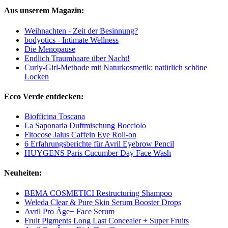
Aus unserem Magazin:
Weihnachten - Zeit der Besinnung?
bodyotics - Intimate Wellness
Die Menopause
Endlich Traumhaare über Nacht!
Curly-Girl-Methode mit Naturkosmetik: natürlich schöne
Locken
Ecco Verde entdecken:
Biofficina Toscana
La Saponaria Duftmischung Bocciolo
Fitocose Jalus Caffein Eye Roll-on
6 Erfahrungsberichte für Avril Eyebrow Pencil
HUYGENS Paris Cucumber Day Face Wash
Neuheiten:
BEMA COSMETICI Restructuring Shampoo
Weleda Clear & Pure Skin Serum Booster Drops
Avril Pro Âge+ Face Serum
Fruit Pigments Long Last Concealer + Super Fruits