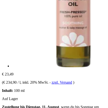
€ 23,49
(
€ 234,90 / l
, inkl. 20% MwSt.
-
zzgl. Versand
)
Inhalt:
100 ml
Auf Lager
Zustellung bis Dienstag, 11. August
, wenn du bis
Sonntag um