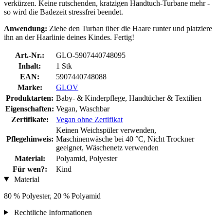
verkürzen. Keine rutschenden, kratzigen Handtuch-Turbane mehr -
so wird die Badezeit stressfrei beendet.
Anwendung:
Ziehe den Turban über die Haare runter und platziere
ihn an der Haarlinie deines Kindes. Fertig!
Art.-Nr.:
GLO-5907440748095
Inhalt:
1 Stk
EAN:
5907440748088
Marke:
GLOV
Produktarten:
Baby- & Kinderpflege, Handtücher & Textilien
Eigenschaften:
Vegan, Waschbar
Zertifikate:
Vegan ohne Zertifikat
Keinen Weichspüler verwenden,
Pflegehinweis:
Maschinenwäsche bei 40 °C, Nicht Trockner
geeignet, Wäschenetz verwenden
Material:
Polyamid, Polyester
Für wen?:
Kind
Material
80 % Polyester, 20 % Polyamid
Rechtliche Informationen