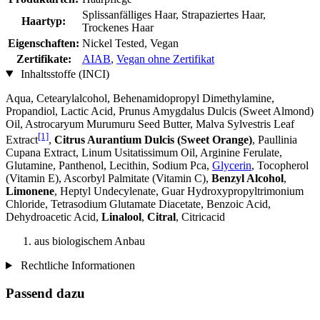
Splissanfälliges Haar, Strapaziertes Haar,
Haartyp:
Trockenes Haar
Eigenschaften:
Nickel Tested, Vegan
Zertifikate:
AIAB
,
Vegan ohne Zertifikat
Inhaltsstoffe (INCI)
Aqua, Cetearylalcohol, Behenamidopropyl Dimethylamine,
Propandiol, Lactic Acid, Prunus Amygdalus Dulcis (Sweet Almond)
Oil, Astrocaryum Murumuru Seed Butter, Malva Sylvestris Leaf
[1]
Extract
,
Citrus Aurantium Dulcis (Sweet Orange)
, Paullinia
Cupana Extract, Linum Usitatissimum Oil, Arginine Ferulate,
Glutamine, Panthenol, Lecithin, Sodium Pca,
Glycerin
, Tocopherol
(Vitamin E), Ascorbyl Palmitate (Vitamin C),
Benzyl Alcohol
,
Limonene
, Heptyl Undecylenate, Guar Hydroxypropyltrimonium
Chloride, Tetrasodium Glutamate Diacetate, Benzoic Acid,
Dehydroacetic Acid,
Linalool
,
Citral
, Citricacid
aus biologischem Anbau
Rechtliche Informationen
Passend dazu