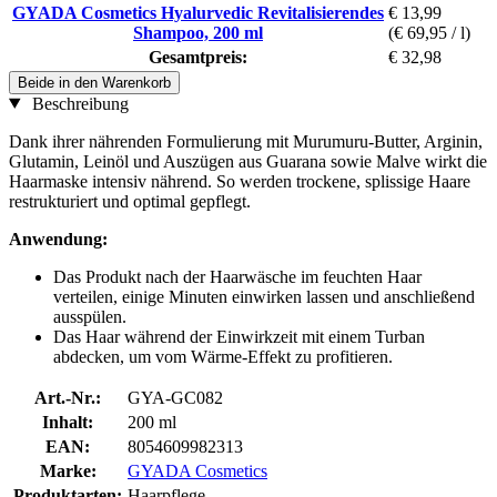
GYADA Cosmetics Hyalurvedic Revitalisierendes
€ 13,99
Shampoo, 200 ml
(€ 69,95 / l)
Gesamtpreis:
€ 32,98
Beide in den Warenkorb
Beschreibung
Dank ihrer nährenden Formulierung mit Murumuru-Butter, Arginin,
Glutamin, Leinöl und Auszügen aus Guarana sowie Malve wirkt die
Haarmaske intensiv nährend. So werden trockene, splissige Haare
restrukturiert und optimal gepflegt.
Anwendung:
Das Produkt nach der Haarwäsche im feuchten Haar
verteilen, einige Minuten einwirken lassen und anschließend
ausspülen.
Das Haar während der Einwirkzeit mit einem Turban
abdecken, um vom Wärme-Effekt zu profitieren.
Art.-Nr.:
GYA-GC082
Inhalt:
200 ml
EAN:
8054609982313
Marke:
GYADA Cosmetics
Produktarten:
Haarpflege