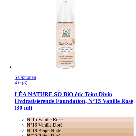
5 Optionen
4.0 (8)
LÉA NATURE SO BiO étic
Teint Divin
Hydratisierende Foundation, N°15 Vanille Rosé
(30 ml)
N°15 Vanille Rosé
N°16 Vanille Doré
N°18 Beige Nude
N°20 Beige Doré