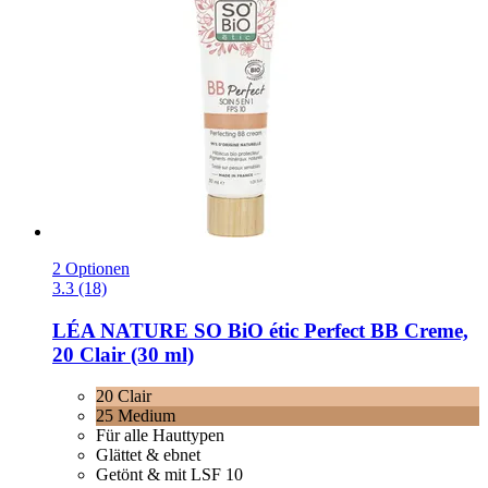
2 Optionen
3.3 (18)
LÉA NATURE SO BiO étic
Perfect BB Creme,
20 Clair (30 ml)
20 Clair
25 Medium
Für alle Hauttypen
Glättet & ebnet
Getönt & mit LSF 10