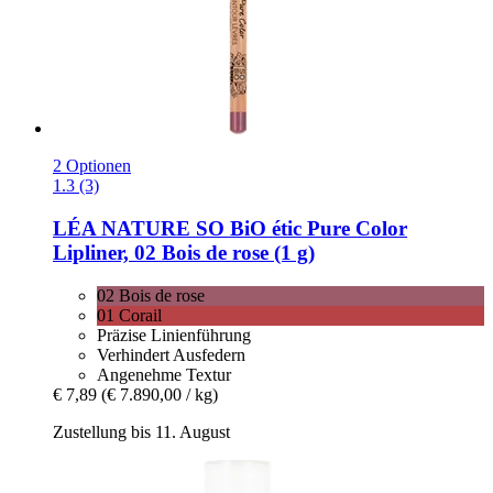
2 Optionen
1.3 (3)
LÉA NATURE SO BiO étic
Pure Color
Lipliner, 02 Bois de rose (1 g)
02 Bois de rose
01 Corail
Präzise Linienführung
Verhindert Ausfedern
Angenehme Textur
€ 7,89
(€ 7.890,00 / kg)
Zustellung bis 11. August