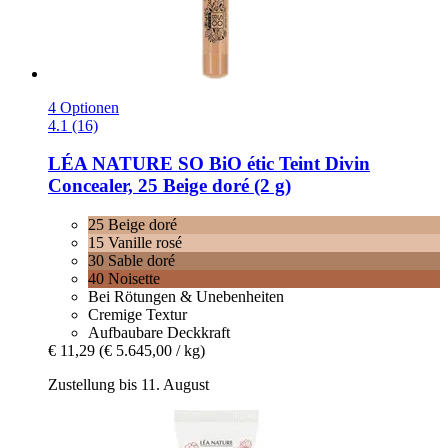
4 Optionen
4.1 (16)
LÉA NATURE SO BiO étic
Teint Divin
Concealer, 25 Beige doré (2 g)
25 Beige doré
15 Vanille rosé
30 Sable doré
40 Noisette
Bei Rötungen & Unebenheiten
Cremige Textur
Aufbaubare Deckkraft
€ 11,29
(€ 5.645,00 / kg)
Zustellung bis 11. August