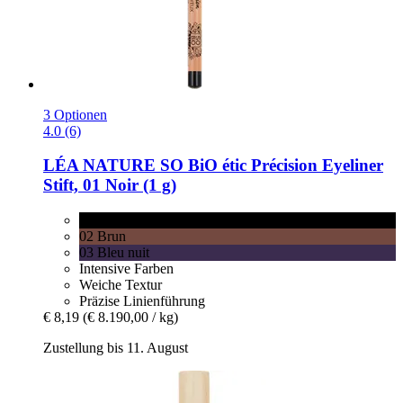
3 Optionen
4.0 (6)
LÉA NATURE SO BiO étic
Précision Eyeliner
Stift, 01 Noir (1 g)
01 Noir
02 Brun
03 Bleu nuit
Intensive Farben
Weiche Textur
Präzise Linienführung
€ 8,19
(€ 8.190,00 / kg)
Zustellung bis 11. August