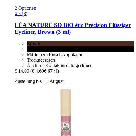
2 Optionen
4.3 (3)
LÉA NATURE SO BiO étic
Précision Flüssiger
Eyeliner, Brown (3 ml)
Brown
Black
Mit feinem Pinsel-Applikator
Trocknet rasch
Auch für KontaklinsenträgerInnen
€ 14,09
(€ 4.696,67 / l)
Zustellung bis 11. August