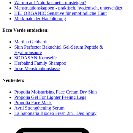
Warum auf Naturkosmetik umsteigen?
Menstruationskappen - praktisch, hygienisch, unterschätzt
HEJ ORGANIC Sensitive für empfindliche Haut
Merkmale der Hautalterung
Ecco Verde entdecken:
Martina Gebhardt
Skin Perfector Bakuchiol Gel-Serum Peptide &
Hyaluronsäure
SODASAN Kernseife
Herbalind Family Shampoo
Imse Menstruationstasse
Neuheiten:
Propolia Moisturising Face Cream Dry Skin
Propolia Gel For Lighter Feeling Legs
Propolia Face Mask
Avril Strengthening Serum
La Saponaria Biodeo Fresh 2in1 Deo Spray