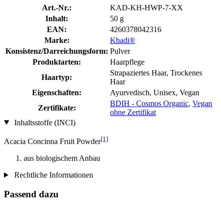
Art.-Nr.:
KAD-KH-HWP-7-XX
Inhalt:
50 g
EAN:
4260378042316
Marke:
Khadi®
Konsistenz/Darreichungsform:
Pulver
Produktarten:
Haarpflege
Strapaziertes Haar, Trockenes
Haartyp:
Haar
Eigenschaften:
Ayurvedisch, Unisex, Vegan
BDIH - Cosmos Organic
,
Vegan
Zertifikate:
ohne Zertifikat
Inhaltsstoffe (INCI)
[1]
Acacia Concinna Fruit Powder
aus biologischem Anbau
Rechtliche Informationen
Passend dazu