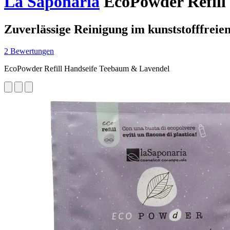
La Saponaria
EcoPowder Refill
Zuverlässige Reinigung im kunststofffreie
2 Bewertungen
EcoPowder Refill Handseife Teebaum & Lavendel