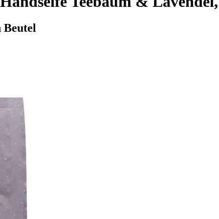
 Handseife Teebaum & Lavendel,
n Beutel