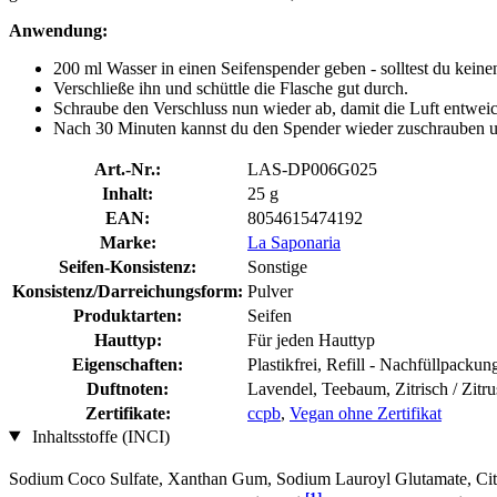
Anwendung:
200 ml Wasser in einen Seifenspender geben - solltest du kein
Verschließe ihn und schüttle die Flasche gut durch.
Schraube den Verschluss nun wieder ab, damit die Luft entwei
Nach 30 Minuten kannst du den Spender wieder zuschrauben und
Art.-Nr.:
LAS-DP006G025
Inhalt:
25 g
EAN:
8054615474192
Marke:
La Saponaria
Seifen-Konsistenz:
Sonstige
Konsistenz/Darreichungsform:
Pulver
Produktarten:
Seifen
Hauttyp:
Für jeden Hauttyp
Eigenschaften:
Plastikfrei, Refill - Nachfüllpacku
Duftnoten:
Lavendel, Teebaum, Zitrisch / Zitru
Zertifikate:
ccpb
,
Vegan ohne Zertifikat
Inhaltsstoffe (INCI)
Sodium Coco­ Sulfate, Xanthan Gum, Sodium Lauroyl Glutamate, Citri