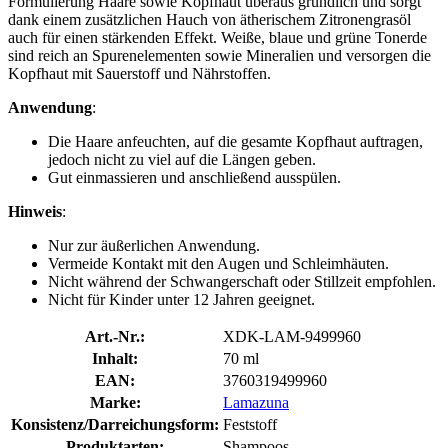
Formulierung Haare sowie Kopfhaut überaus gründlich und sorgt
dank einem zusätzlichen Hauch von ätherischem Zitronengrasöl
auch für einen stärkenden Effekt. Weiße, blaue und grüne Tonerde
sind reich an Spurenelementen sowie Mineralien und versorgen die
Kopfhaut mit Sauerstoff und Nährstoffen.
Anwendung
:
Die Haare anfeuchten, auf die gesamte Kopfhaut auftragen,
jedoch nicht zu viel auf die Längen geben.
Gut einmassieren und anschließend ausspülen.
Hinweis
:
Nur zur äußerlichen Anwendung.
Vermeide Kontakt mit den Augen und Schleimhäuten.
Nicht während der Schwangerschaft oder Stillzeit empfohlen.
Nicht für Kinder unter 12 Jahren geeignet.
Art.-Nr.:
XDK-LAM-9499960
Inhalt:
70 ml
EAN:
3760319499960
Marke:
Lamazuna
Konsistenz/Darreichungsform:
Feststoff
Produktarten:
Shampoos