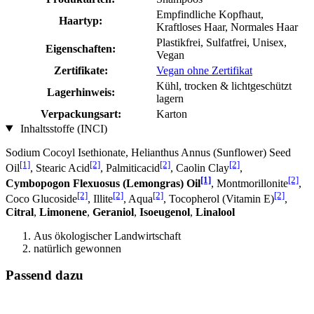
Empfindliche Kopfhaut,
Haartyp:
Kraftloses Haar, Normales Haar
Plastikfrei, Sulfatfrei, Unisex,
Eigenschaften:
Vegan
Zertifikate:
Vegan ohne Zertifikat
Kühl, trocken & lichtgeschützt
Lagerhinweis:
lagern
Verpackungsart:
Karton
Inhaltsstoffe (INCI)
Sodium Cocoyl Isethionate, Helianthus Annus (Sunflower) Seed
[1]
[2]
[2]
[2]
Oil
, Stearic Acid
, Palmiticacid
, Caolin Clay
,
[1]
[2]
Cymbopogon Flexuosus (Lemongras) Oil
, Montmorillonite
,
[2]
[2]
[2]
[2]
Coco Glucoside
, Illite
, Aqua
, Tocopherol (Vitamin E)
,
Citral
,
Limonene
,
Geraniol
,
Isoeugenol
,
Linalool
Aus ökologischer Landwirtschaft
natürlich gewonnen
Passend dazu