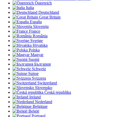
Österreich
Italia
Deutschland
Great Britain
España
Slovenija
France
România
Sverige
Hrvatska
Polska
Magyar
Suomi
България
Schweiz
Suisse
Svizzera
Switzerland
Slovensko
Česká republika
Ireland
Nederland
Belgique
België
Portugal