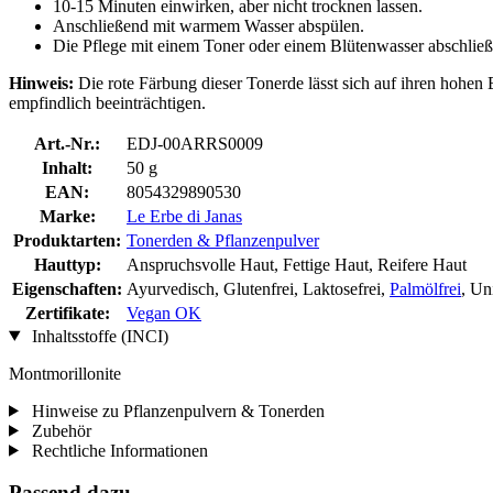
10-15 Minuten einwirken, aber nicht trocknen lassen.
Anschließend mit warmem Wasser abspülen.
Die Pflege mit einem Toner oder einem Blütenwasser abschließ
Hinweis:
Die rote Färbung dieser Tonerde lässt sich auf ihren hohe
empfindlich beeinträchtigen.
Art.-Nr.:
EDJ-00ARRS0009
Inhalt:
50 g
EAN:
8054329890530
Marke:
Le Erbe di Janas
Produktarten:
Tonerden & Pflanzenpulver
Hauttyp:
Anspruchsvolle Haut, Fettige Haut, Reifere Haut
Eigenschaften:
Ayurvedisch, Glutenfrei, Laktosefrei,
Palmölfrei
, Un
Zertifikate:
Vegan OK
Inhaltsstoffe (INCI)
Montmorillonite
Hinweise zu Pflanzenpulvern & Tonerden
Zubehör
Rechtliche Informationen
Passend dazu