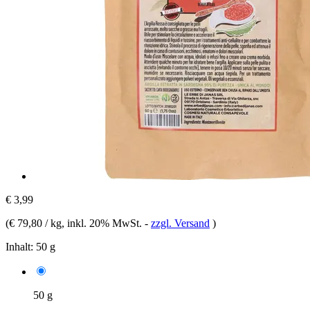
€ 3,99
(
€ 79,80 / kg
, inkl. 20% MwSt.
-
zzgl. Versand
)
Inhalt:
50 g
50 g