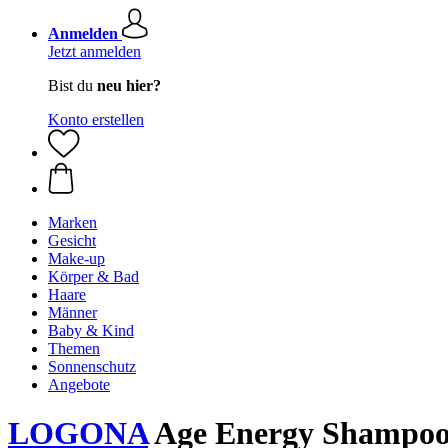
Anmelden
Jetzt anmelden
Bist du
neu hier?
Konto erstellen
Marken
Gesicht
Make-up
Körper & Bad
Haare
Männer
Baby & Kind
Themen
Sonnenschutz
Angebote
LOGONA
Age Energy Shampoo