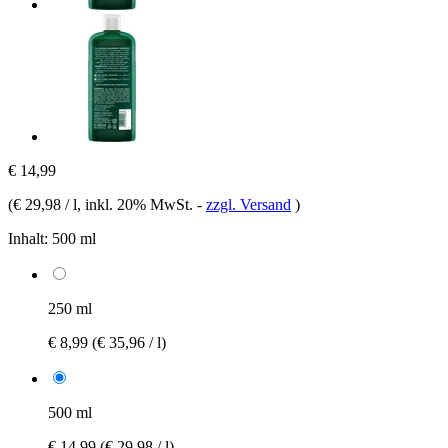
€ 14,99
(
€ 29,98 / l
, inkl. 20% MwSt.
-
zzgl. Versand
)
Inhalt:
500 ml
250 ml
€ 8,99
(€ 35,96 / l)
500 ml
€ 14,99
(€ 29,98 / l)