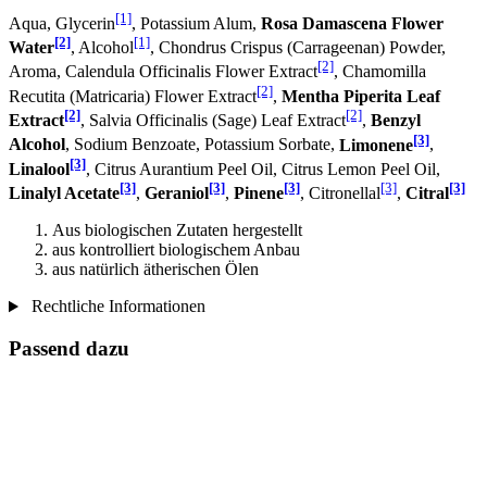
[1]
Aqua, Glycerin
, Potassium Alum,
Rosa Damascena Flower
[2]
[1]
Water
, Alcohol
, Chondrus Crispus (Carrageenan) Powder,
[2]
Aroma, Calendula Officinalis Flower Extract
, Chamomilla
[2]
Recutita (Matricaria) Flower Extract
,
Mentha Piperita Leaf
[2]
[2]
Extract
, Salvia Officinalis (Sage) Leaf Extract
,
Benzyl
[3]
Alcohol
, Sodium Benzoate, Potassium Sorbate,
Limonene
,
[3]
Linalool
, Citrus Aurantium Peel Oil, Citrus Lemon Peel Oil,
[3]
[3]
[3]
[3]
[3]
Linalyl Acetate
,
Geraniol
,
Pinene
, Citronellal
,
Citral
Aus biologischen Zutaten hergestellt
aus kontrolliert biologischem Anbau
aus natürlich ätherischen Ölen
Rechtliche Informationen
Passend dazu