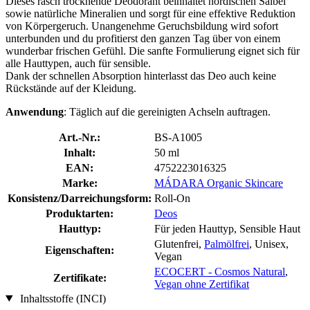
Dieses rasch trocknende Deodorant beinhaltet nordischen Salbei
sowie natürliche Mineralien und sorgt für eine effektive Reduktion
von Körpergeruch. Unangenehme Geruchsbildung wird sofort
unterbunden und du profitierst den ganzen Tag über von einem
wunderbar frischen Gefühl. Die sanfte Formulierung eignet sich für
alle Hauttypen, auch für sensible.
Dank der schnellen Absorption hinterlasst das Deo auch keine
Rückstände auf der Kleidung.
Anwendung
: Täglich auf die gereinigten Achseln auftragen.
Art.-Nr.:
BS-A1005
Inhalt:
50 ml
EAN:
4752223016325
Marke:
MÁDARA Organic Skincare
Konsistenz/Darreichungsform:
Roll-On
Produktarten:
Deos
Hauttyp:
Für jeden Hauttyp, Sensible Haut
Glutenfrei,
Palmölfrei
, Unisex,
Eigenschaften:
Vegan
ECOCERT - Cosmos Natural
,
Zertifikate:
Vegan ohne Zertifikat
Inhaltsstoffe (INCI)