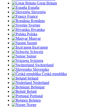
Great Britain
España
Slovenija
France
România
Sverige
Hrvatska
Polska
Magyar
Suomi
България
Schweiz
Suisse
Svizzera
Switzerland
Slovensko
Česká republika
Ireland
Nederland
Belgique
België
Portugal
Belgien
Norge