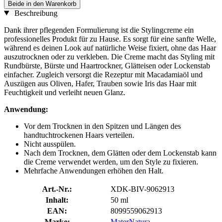
Beide in den Warenkorb
Beschreibung
Dank ihrer pflegenden Formulierung ist die Stylingcreme ein
professionelles Produkt für zu Hause. Es sorgt für eine sanfte Welle,
während es deinen Look auf natürliche Weise fixiert, ohne das Haar
auszutrocknen oder zu verkleben. Die Creme macht das Styling mit
Rundbürste, Bürste und Haartrockner, Glätteisen oder Lockenstab
einfacher. Zugleich versorgt die Rezeptur mit Macadamiaöl und
Auszügen aus Oliven, Hafer, Trauben sowie Iris das Haar mit
Feuchtigkeit und verleiht neuen Glanz.
Anwendung:
Vor dem Trocknen in den Spitzen und Längen des
handtuchtrockenen Haars verteilen.
Nicht ausspülen.
Nach dem Trocknen, dem Glätten oder dem Lockenstab kann
die Creme verwendet werden, um den Style zu fixieren.
Mehrfache Anwendungen erhöhen den Halt.
Art.-Nr.:
XDK-BIV-9062913
Inhalt:
50 ml
EAN:
8099559062913
Marke:
MaterNatura