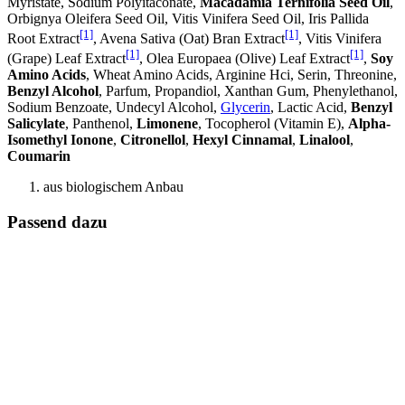
Myristate, Sodium Polyitaconate,
Macadamia Ternifolia Seed Oil
,
Orbignya Oleifera Seed Oil, Vitis Vinifera Seed Oil, Iris Pallida
[1]
[1]
Root Extract
, Avena Sativa (Oat) Bran Extract
, Vitis Vinifera
[1]
[1]
(Grape) Leaf Extract
, Olea Europaea (Olive) Leaf Extract
,
Soy
Amino Acids
, Wheat Amino Acids, Arginine Hci, Serin, Threonine,
Benzyl Alcohol
, Parfum, Propandiol, Xanthan Gum, Phenylethanol,
Sodium Benzoate, Undecyl Alcohol,
Glycerin
, Lactic Acid,
Benzyl
Salicylate
, Panthenol,
Limonene
, Tocopherol (Vitamin E),
Alpha-
Isomethyl Ionone
,
Citronellol
,
Hexyl Cinnamal
,
Linalool
,
Coumarin
aus biologischem Anbau
Passend dazu