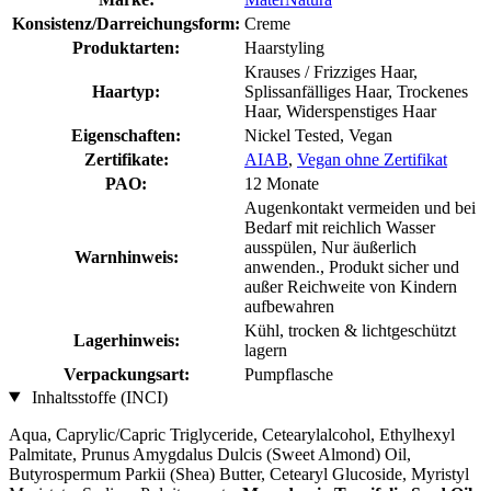
Konsistenz/Darreichungsform:
Creme
Produktarten:
Haarstyling
Krauses / Frizziges Haar,
Haartyp:
Splissanfälliges Haar, Trockenes
Haar, Widerspenstiges Haar
Eigenschaften:
Nickel Tested, Vegan
Zertifikate:
AIAB
,
Vegan ohne Zertifikat
PAO:
12 Monate
Augenkontakt vermeiden und bei
Bedarf mit reichlich Wasser
ausspülen, Nur äußerlich
Warnhinweis:
anwenden., Produkt sicher und
außer Reichweite von Kindern
aufbewahren
Kühl, trocken & lichtgeschützt
Lagerhinweis:
lagern
Verpackungsart:
Pumpflasche
Inhaltsstoffe (INCI)
Aqua, Caprylic/Capric Triglyceride, Cetearylalcohol, Ethylhexyl
Palmitate, Prunus Amygdalus Dulcis (Sweet Almond) Oil,
Butyrospermum Parkii (Shea) Butter, Cetearyl Glucoside, Myristyl