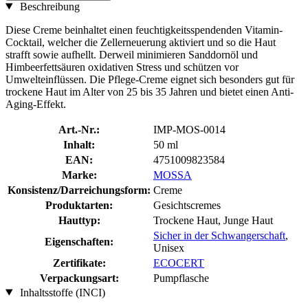
Beschreibung
Diese Creme beinhaltet einen feuchtigkeitsspendenden Vitamin-
Cocktail, welcher die Zellerneuerung aktiviert und so die Haut
strafft sowie aufhellt. Derweil minimieren Sanddornöl und
Himbeerfettsäuren oxidativen Stress und schützen vor
Umwelteinflüssen. Die Pflege-Creme eignet sich besonders gut für
trockene Haut im Alter von 25 bis 35 Jahren und bietet einen Anti-
Aging-Effekt.
Art.-Nr.:
IMP-MOS-0014
Inhalt:
50 ml
EAN:
4751009823584
Marke:
MOSSA
Konsistenz/Darreichungsform:
Creme
Produktarten:
Gesichtscremes
Hauttyp:
Trockene Haut, Junge Haut
Sicher in der Schwangerschaft
,
Eigenschaften:
Unisex
Zertifikate:
ECOCERT
Verpackungsart:
Pumpflasche
Inhaltsstoffe (INCI)