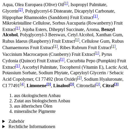
[1]
Aqua, Olea Europaea (Olive) Oil
, Isopropyl Palmitate,
[2]
Glycerin
, Polyglyceryl-6 Distearate, Dicaprylyl Carbonate,
[1]
Hippophae Rhamnoides (Sanddorn) Fruit Extract
,
Mikrokristalline Cellulose, Sorbus Aucuparia (Rowanberry) Fruit
[1]
Extract
, Jojoba Esters, Diheptyl Succinate, Aroma,
Benzyl
Alcohol
, Polyglyceryl-3 Beeswax, Cetyl Alcohol, Xanthan Gum,
[1]
Rubus Idaeus (Raspberry) Fruit Extract
, Cellulose Gum, Rubus
[1]
[1]
Chamaemorus Fruit Extract
, Ribes Rubrum Fruit Extract
,
[1]
Vaccinium Macrocarpon (Cranberry) Fruit Extract
, Pyrus
[1]
Cydonia (Quince) Fruit Extract
, Cucurbita Pepo (Pumpkin) Fruit
[1]
Extract
, Ascorbyl Palmitate, Tocopherol (Vitamin E), Lactic Acid,
Potassium Sorbate, Sodium Phytate, Capryloyl Glycerin / Sebacic
[2]
Acid Copolymer, CI 77492 (Iron Oxide)
, Sodium Hyaluronate,
[4]
[3]
[3]
[3]
[3]
CI 77491
,
Limonene
,
Linalool
, Citronellal
,
Citral
aus ökologischem Anbau
Zutat aus biologischem Anbau
aus ätherischen Ölen
mineralische Pigmente
Zubehör
Rechtliche Informationen