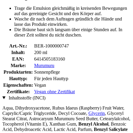
Trage die Emulsion gleichmäßig in kreisenden Bewegungen
auf das gereinigte Gesicht und den Körper auf.
Wasche dir nach dem Auftragen gründlich die Hände und
lasse das Produkt einwirken.
Die Bräune baut sich langsam über einige Stunden auf. In
dieser Zeit solltest du nicht duschen.
Art.-Nr.:
BER-1000000747
Inhalt:
200 ml
EAN:
6414505183160
Marke:
Murumuru
Produktarten:
Sonnenpflege
Hauttyp:
Für jeden Hauttyp
Eigenschaften:
Vegan
Zertifikate:
Vegan ohne Zertifikat
Inhaltsstoffe (INCI)
Aqua, Dihydroxyacetone, Rubus Idaeus (Raspberry) Fruit Water,
Caprylic/Capric Triglyceride, Decyl Cocoate,
Glycerin
, Glyceryl
Stearat Citrat, Astrocaryum Murumuru Seed Butter, Cetearylalcohol,
Tocopherol (Vitamin E), Xanthan Gum,
Benzyl Alcohol
, Benzoic
Acid, Dehydroacetic Acid, Lactic Acid, Parfum,
Benzyl Salicylate