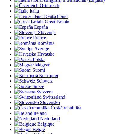
International (English)
Österreich
Italia
Deutschland
Great Britain
España
Slovenija
France
România
Sverige
Hrvatska
Polska
Magyar
Suomi
България
Schweiz
Suisse
Svizzera
Switzerland
Slovensko
Česká republika
Ireland
Nederland
Belgique
België