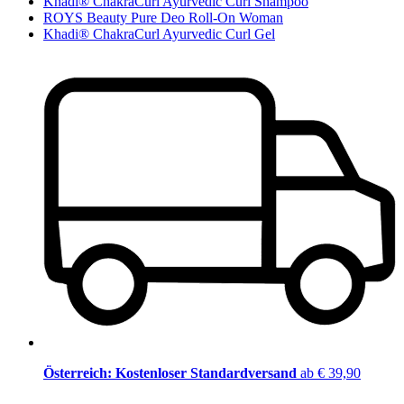
Khadi® ChakraCurl Ayurvedic Curl Shampoo
ROYS Beauty Pure Deo Roll-On Woman
Khadi® ChakraCurl Ayurvedic Curl Gel
Österreich: Kostenloser Standardversand
ab € 39,90