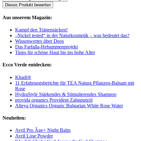
Dieses Produkt bewerten
Aus unserem Magazin:
Kampf den Tränensäcken!
„Nickel tested“ in der Naturkosmetik – was bedeutet das?
Wissenwertes über Deos
Das Farfalla-Hebammenprojekt
Tipps für schöne Haut bis ins hohe Alter
Ecco Verde entdecken:
Khadi®
11 Erfahrungsberichte für TEA Natura Pflanzen-Balsam mit
Rose
HydraStyle Stärkendes & Stimulierendes Shampoo
provida organics Provident Zahnputzöl
Alteya Organics Organic Bulgarian White Rose Water
Neuheiten:
Avril Pro Âge+ Night Balm
Avril Lose Powder