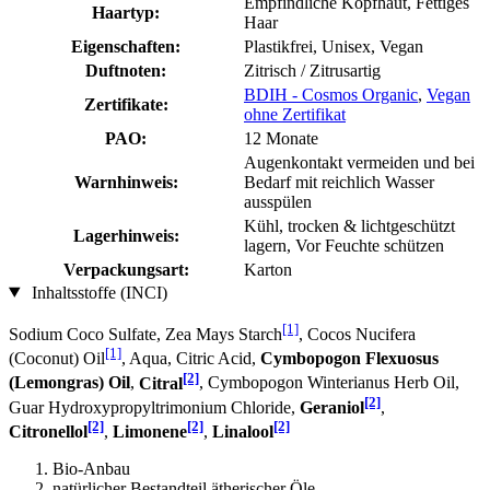
Empfindliche Kopfhaut, Fettiges
Haartyp:
Haar
Eigenschaften:
Plastikfrei, Unisex, Vegan
Duftnoten:
Zitrisch / Zitrusartig
BDIH - Cosmos Organic
,
Vegan
Zertifikate:
ohne Zertifikat
PAO:
12 Monate
Augenkontakt vermeiden und bei
Warnhinweis:
Bedarf mit reichlich Wasser
ausspülen
Kühl, trocken & lichtgeschützt
Lagerhinweis:
lagern, Vor Feuchte schützen
Verpackungsart:
Karton
Inhaltsstoffe (INCI)
[1]
Sodium Coco­ Sulfate, Zea Mays Starch
, Cocos Nucifera
[1]
(Coconut) Oil
, Aqua, Citric Acid,
Cymbopogon Flexuosus
[2]
(Lemongras) Oil
,
Citral
, Cymbopogon Winterianus Herb Oil,
[2]
Guar Hydroxypropyltrimonium Chloride,
Geraniol
,
[2]
[2]
[2]
Citronellol
,
Limonene
,
Linalool
Bio-Anbau
natürlicher Bestandteil ätherischer Öle