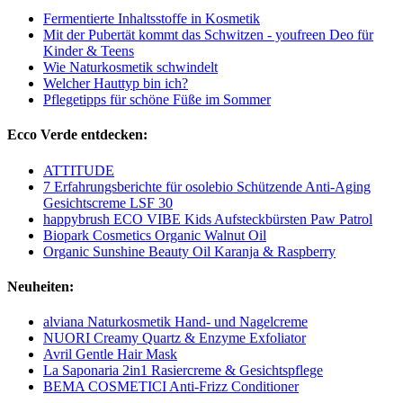
Fermentierte Inhaltsstoffe in Kosmetik
Mit der Pubertät kommt das Schwitzen - youfreen Deo für
Kinder & Teens
Wie Naturkosmetik schwindelt
Welcher Hauttyp bin ich?
Pflegetipps für schöne Füße im Sommer
Ecco Verde entdecken:
ATTITUDE
7 Erfahrungsberichte für osolebio Schützende Anti-Aging
Gesichtscreme LSF 30
happybrush ECO VIBE Kids Aufsteckbürsten Paw Patrol
Biopark Cosmetics Organic Walnut Oil
Organic Sunshine Beauty Oil Karanja & Raspberry
Neuheiten:
alviana Naturkosmetik Hand- und Nagelcreme
NUORI Creamy Quartz & Enzyme Exfoliator
Avril Gentle Hair Mask
La Saponaria 2in1 Rasiercreme & Gesichtspflege
BEMA COSMETICI Anti-Frizz Conditioner