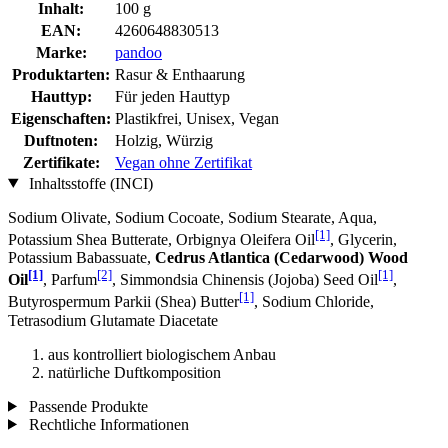
Inhalt:
100 g
EAN:
4260648830513
Marke:
pandoo
Produktarten:
Rasur & Enthaarung
Hauttyp:
Für jeden Hauttyp
Eigenschaften:
Plastikfrei, Unisex, Vegan
Duftnoten:
Holzig, Würzig
Zertifikate:
Vegan ohne Zertifikat
Inhaltsstoffe (INCI)
Sodium Olivate, Sodium Cocoate, Sodium Stearate, Aqua,
[1]
Potassium Shea Butterate, Orbignya Oleifera Oil
, Glycerin,
Potassium Babassuate,
Cedrus Atlantica (Cedarwood) Wood
[1]
[2]
[1]
Oil
, Parfum
, Simmondsia Chinensis (Jojoba) Seed Oil
,
[1]
Butyrospermum Parkii (Shea) Butter
, Sodium Chloride,
Tetrasodium Glutamate Diacetate
aus kontrolliert biologischem Anbau
natürliche Duftkomposition
Passende Produkte
Rechtliche Informationen