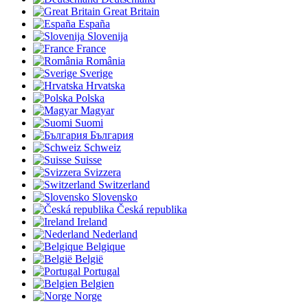
Great Britain
España
Slovenija
France
România
Sverige
Hrvatska
Polska
Magyar
Suomi
България
Schweiz
Suisse
Svizzera
Switzerland
Slovensko
Česká republika
Ireland
Nederland
Belgique
België
Portugal
Belgien
Norge