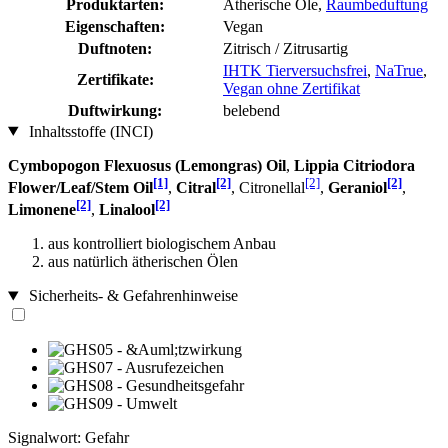
Produktarten:
Ätherische Öle,
Raumbeduftung
Eigenschaften:
Vegan
Duftnoten:
Zitrisch / Zitrusartig
IHTK Tierversuchsfrei
,
NaTrue
,
Zertifikate:
Vegan ohne Zertifikat
Duftwirkung:
belebend
Inhaltsstoffe (INCI)
Cymbopogon Flexuosus (Lemongras) Oil
,
Lippia Citriodora
[1]
[2]
[2]
[2]
Flower/Leaf/Stem Oil
,
Citral
, Citronellal
,
Geraniol
,
[2]
[2]
Limonene
,
Linalool
aus kontrolliert biologischem Anbau
aus natürlich ätherischen Ölen
Sicherheits- & Gefahrenhinweise
Signalwort: Gefahr