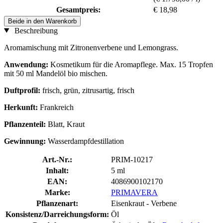
Gesamtpreis:
€ 18,98
Beide in den Warenkorb
Beschreibung
Aromamischung mit Zitronenverbene und Lemongrass.
Anwendung:
Kosmetikum für die Aromapflege. Max. 15 Tropfen
mit 50 ml Mandelöl bio mischen.
Duftprofil:
frisch, grün, zitrusartig, frisch
Herkunft:
Frankreich
Pflanzenteil:
Blatt, Kraut
Gewinnung:
Wasserdampfdestillation
Art.-Nr.:
PRIM-10217
Inhalt:
5 ml
EAN:
4086900102170
Marke:
PRIMAVERA
Pflanzenart:
Eisenkraut - Verbene
Konsistenz/Darreichungsform:
Öl