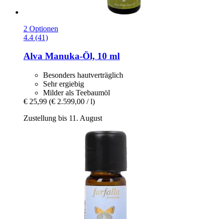
2 Optionen
4.4 (41)
Alva
Manuka-​Öl, 10 ml
Besonders hautverträglich
Sehr ergiebig
Milder als Teebaumöl
€ 25,99
(€ 2.599,00 / l)
Zustellung bis 11. August