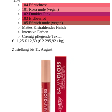
-11%
104 Pfirsichrosa
101 Rosa nude (vegan)
102 Dunkles Pink
103 Erdbeerrot
105 Pfirsich nude (vegan)
Mattes & strahlendes Finish
Intensive Farben
Cremig-pflegende Textur
€ 11,25
€ 12,59
(€ 2.295,92 / kg)
Zustellung bis 11. August