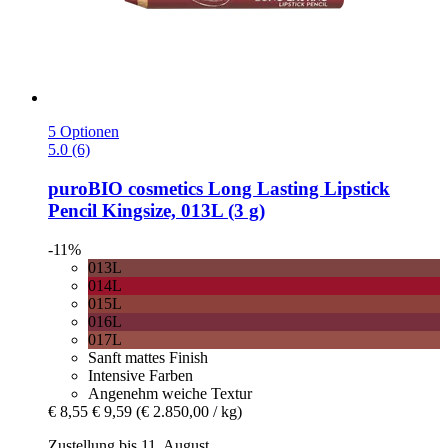
5 Optionen
5.0 (6)
puroBIO cosmetics
Long Lasting Lipstick
Pencil Kingsize, 013L (3 g)
-11%
013L
014L
015L
016L
017L
Sanft mattes Finish
Intensive Farben
Angenehm weiche Textur
€ 8,55
€ 9,59
(€ 2.850,00 / kg)
Zustellung bis 11. August