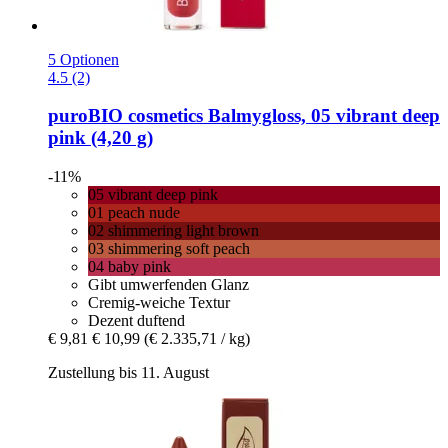
5 Optionen
4.5 (2)
puroBIO cosmetics
Balmygloss, 05 vibrant deep
pink (4,20 g)
-11%
05 vibrant deep pink
01 peach nude
02 shimmering light brown
03 shimmering soft peach
04 baby pink
Gibt umwerfenden Glanz
Cremig-weiche Textur
Dezent duftend
€ 9,81
€ 10,99
(€ 2.335,71 / kg)
Zustellung bis 11. August