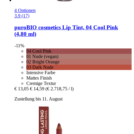
4 Optionen
3.9 (17)
puroBIO cosmetics
Lip Tint, 04 Cool Pink
(4,80 ml)
-11%
04 Cool Pink
01 Nude (vegan)
02 Bright Orange
03 Dark Nude
Intensive Farbe
Mattes Finish
Cremige Textur
€ 13,05
€ 14,59
(€ 2.718,75 / l)
Zustellung bis 11. August