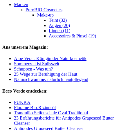
Marken
PuroBIO Cosmetics
Make-up
Teint (32)
Augen (20)
Lippen (11)
Accessoires & Pinsel (19)
Aus unserem Magazin:
Aloe Vera - Königin der Naturkosmetik
Sommerzeit ist Splisszeit
Schuppen - Was tun?
25 Wege zur Beruhigung der Haut
Naturschwämme: natürlich hautpflegend
Ecco Verde entdecken:
PUKKA
Florame Bio-Rizinusöl
Tranquillo Seifenschale Oval Traditional
23 Erfahrungsberichte für Antipodes Grapeseed Butter
Cleanser
Antipodes Grapeseed Butter Cleanser