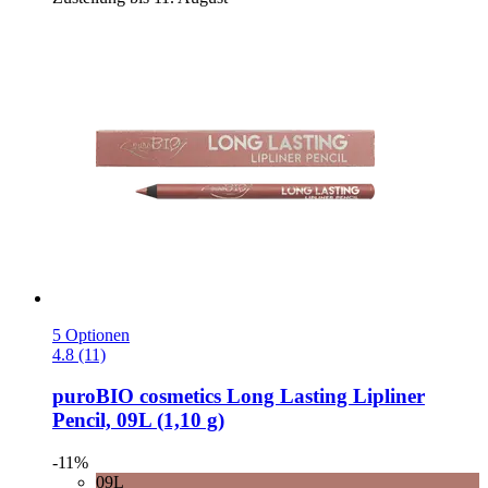
5 Optionen
4.8 (11)
puroBIO cosmetics
Long Lasting Lipliner
Pencil, 09L (1,10 g)
-11%
09L