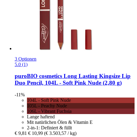
3 Optionen
5.0 (1)
puroBIO cosmetics
Long Lasting Kingsize Lip
Duo Pencil, 104L -​ Soft Pink Nude (2,80 g)
-11%
104L - Soft Pink Nude
105L - Peachy Nude
106L - Vibrant Fuchsia
Lange haftend
Mit natürlichen Ölen & Vitamin E
2-in-1: Definiert & füllt
€ 9,81
€ 10,99
(€ 3.503,57 / kg)