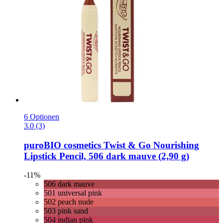
6 Optionen
3.0 (3)
puroBIO cosmetics
Twist & Go Nourishing
Lipstick Pencil, 506 dark mauve (2,90 g)
-11%
506 dark mauve
501 universal pink
502 peach nude
503 pink sand
504 indian pink