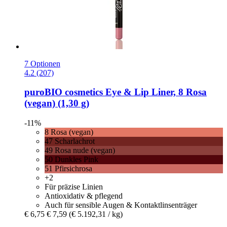
7 Optionen
4.2 (207)
puroBIO cosmetics
Eye & Lip Liner, 8 Rosa
(vegan) (1,30 g)
-11%
8 Rosa (vegan)
47 Scharlachrot
49 Rosa nude (vegan)
50 Dunkles Pink
51 Pfirsichrosa
+2
Für präzise Linien
Antioxidativ & pflegend
Auch für sensible Augen & Kontaktlinsenträger
€ 6,75
€ 7,59
(€ 5.192,31 / kg)