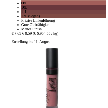
08L
10L
11L
12L (vegan)
Präzise Linienführung
Gute Gleitfähigkeit
Mattes Finish
€ 7,65
€ 8,59
(€ 6.954,55 / kg)
Zustellung bis 11. August