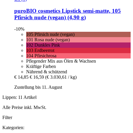
puroBIO cosmetics
Lipstick semi-​matte, 105
Pfirsich nude (vegan) (4,90 g)
-10%
105 Pfirsich nude (vegan)
101 Rosa nude (vegan)
102 Dunkles Pink
103 Erdbeerrot
104 Pfirsichrosa
Pflegender Mix aus Ölen & Wachsen
Kräftige Farben
Nährend & schützend
€ 14,85
€ 16,59
(€ 3.030,61 / kg)
Zustellung bis 11. August
Lippen: 11 Artikel
Alle Preise inkl. MwSt.
Filter
Kategorien: