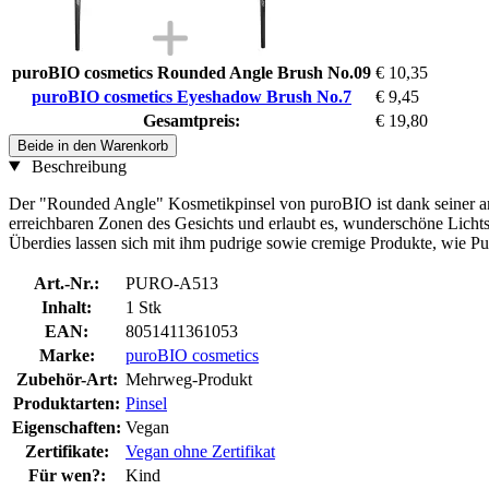
puroBIO cosmetics Rounded Angle Brush No.09
€ 10,35
puroBIO cosmetics Eyeshadow Brush No.7
€ 9,45
Gesamtpreis:
€ 19,80
Beide in den Warenkorb
Beschreibung
Der "Rounded Angle" Kosmetikpinsel von puroBIO ist dank seiner an d
erreichbaren Zonen des Gesichts und erlaubt es, wunderschöne Lichtsp
Überdies lassen sich mit ihm pudrige sowie cremige Produkte, wie Pu
Art.-Nr.:
PURO-A513
Inhalt:
1 Stk
EAN:
8051411361053
Marke:
puroBIO cosmetics
Zubehör-Art:
Mehrweg-Produkt
Produktarten:
Pinsel
Eigenschaften:
Vegan
Zertifikate:
Vegan ohne Zertifikat
Für wen?:
Kind