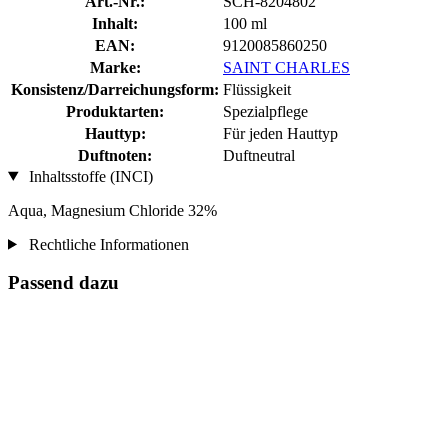
Art.-Nr.:
SCH-8204802
Inhalt:
100 ml
EAN:
9120085860250
Marke:
SAINT CHARLES
Konsistenz/Darreichungsform:
Flüssigkeit
Produktarten:
Spezialpflege
Hauttyp:
Für jeden Hauttyp
Duftnoten:
Duftneutral
Inhaltsstoffe (INCI)
Aqua, Magnesium Chloride 32%
Rechtliche Informationen
Passend dazu