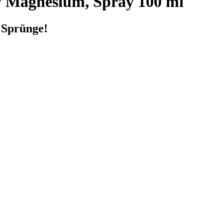
 Magnesium, Spray 100 ml
 Sprünge!