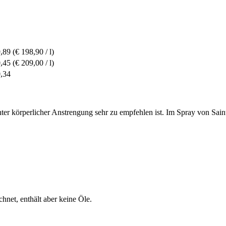
9,89
(€ 198,90 / l)
0,45
(€ 209,00 / l)
0,34
ter körperlicher Anstrengung sehr zu empfehlen ist. Im Spray von Sain
hnet, enthält aber keine Öle.