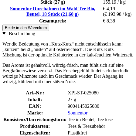
Stück (27 g)
155,19 / kg)
Sonnentor Durchatmen im Wald Tee Bio,
€ 4,19
Beutel, 18 Stück (21,60 g)
(€ 193,98 / kg)
Gesamtpreis:
€ 8,38
Beide in den Warenkorb
Beschreibung
Wer die Bedeutung von „Kutz-Kutz“ nicht entschlüsseln kann:
„kutzen“ heißt „husten“ auf österreichisch. Die Kutz-Kutz-
Mischung ist der optimale Kräutertee in der kalt-feuchten Winterzeit.
Das Aroma ist gehaltvoll, würzig-frisch, man fühlt sich auf eine
Bergkräuterwiese versetzt. Das Frischegefühl findet sich durch die
würzige Minznote auch im Geschmack wieder. Der Abgang ist
würzig, kühlend mit einer süßen Note.
Art.-Nr.:
XPI-ST-025080
Inhalt:
27 g
EAN:
9004145025080
Marke:
Sonnentor
Konsistenz/Darreichungsform:
Tee im Beutel, Tee lose
Produktarten:
Tees & Teezubehör
Eigenschaften:
Plastikfrei