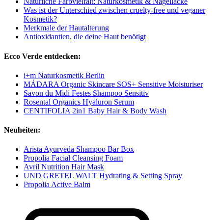
Natürliche Farbvielfalt: Naturkosmetik & Nagellacke
Was ist der Unterschied zwischen cruelty-free und veganer
Kosmetik?
Merkmale der Hautalterung
Antioxidantien, die deine Haut benötigt
Ecco Verde entdecken:
i+m Naturkosmetik Berlin
MÁDARA Organic Skincare SOS+ Sensitive Moisturiser
Savon du Midi Festes Shampoo Sensitiv
Rosental Organics Hyaluron Serum
CENTIFOLIA 2in1 Baby Hair & Body Wash
Neuheiten:
Arista Ayurveda Shampoo Bar Box
Propolia Facial Cleansing Foam
Avril Nutrition Hair Mask
UND GRETEL WALT Hydrating & Setting Spray
Propolia Active Balm