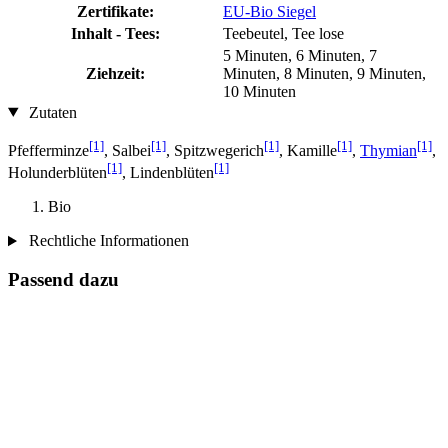
Zertifikate:
EU-Bio Siegel
Inhalt - Tees:
Teebeutel, Tee lose
5 Minuten, 6 Minuten, 7
Ziehzeit:
Minuten, 8 Minuten, 9 Minuten,
10 Minuten
Zutaten
[1]
[1]
[1]
[1]
[1]
Pfefferminze
, Salbei
, Spitzwegerich
, Kamille
,
Thymian
,
[1]
[1]
Holunderblüten
, Lindenblüten
Bio
Rechtliche Informationen
Passend dazu