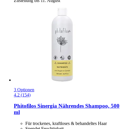
Zustellung bis 11. August
3 Optionen
4.2 (154)
Phitofilos
Sinergia Nährendes Shampoo, 500
ml
Für trockenes, kraftloses & behandeltes Haar
Spendet Feuchtigkeit