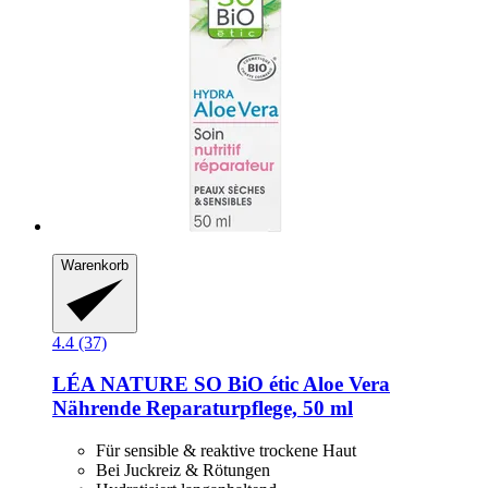
Warenkorb
4.4 (37)
LÉA NATURE SO BiO étic
Aloe Vera
Nährende Reparaturpflege, 50 ml
Für sensible & reaktive trockene Haut
Bei Juckreiz & Rötungen