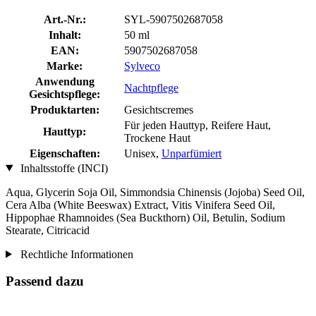
Art.-Nr.:
SYL-5907502687058
Inhalt:
50 ml
EAN:
5907502687058
Marke:
Sylveco
Anwendung
Nachtpflege
Gesichtspflege:
Produktarten:
Gesichtscremes
Für jeden Hauttyp, Reifere Haut,
Hauttyp:
Trockene Haut
Eigenschaften:
Unisex,
Unparfümiert
Inhaltsstoffe (INCI)
Aqua, Glycerin Soja Oil, Simmondsia Chinensis (Jojoba) Seed Oil,
Cera Alba (White Beeswax) Extract, Vitis Vinifera Seed Oil,
Hippophae Rhamnoides (Sea Buckthorn) Oil, Betulin, Sodium
Stearate, Citricacid
Rechtliche Informationen
Passend dazu