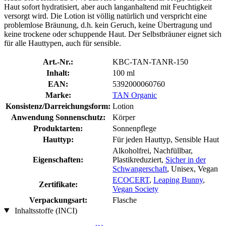
Haut sofort hydratisiert, aber auch langanhaltend mit Feuchtigkeit
versorgt wird. Die Lotion ist völlig natürlich und verspricht eine
problemlose Bräunung, d.h. kein Geruch, keine Übertragung und
keine trockene oder schuppende Haut. Der Selbstbräuner eignet sich
für alle Hauttypen, auch für sensible.
Art.-Nr.:
KBC-TAN-TANR-150
Inhalt:
100 ml
EAN:
5392000060760
Marke:
TAN Organic
Konsistenz/Darreichungsform:
Lotion
Anwendung Sonnenschutz:
Körper
Produktarten:
Sonnenpflege
Hauttyp:
Für jeden Hauttyp, Sensible Haut
Alkoholfrei, Nachfüllbar,
Eigenschaften:
Plastikreduziert,
Sicher in der
Schwangerschaft
, Unisex, Vegan
ECOCERT
,
Leaping Bunny
,
Zertifikate:
Vegan Society
Verpackungsart:
Flasche
Inhaltsstoffe (INCI)