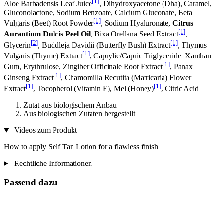
[1]
Aloe Barbadensis Leaf Juice
, Dihydroxyacetone (Dha), Caramel,
Gluconolactone, Sodium Benzoate, Calcium Gluconate, Beta
[1]
Vulgaris (Beet) Root Powder
, Sodium Hyaluronate,
Citrus
[1]
Aurantium Dulcis Peel Oil
, Bixa Orellana Seed Extract
,
[2]
[1]
Glycerin
, Buddleja Davidii (Butterfly Bush) Extract
, Thymus
[1]
Vulgaris (Thyme) Extract
, Caprylic/Capric Triglyceride, Xanthan
[1]
Gum, Erythrulose, Zingiber Officinale Root Extract
, Panax
[1]
Ginseng Extract
, Chamomilla Recutita (Matricaria) Flower
[1]
[1]
Extract
, Tocopherol (Vitamin E), Mel (Honey)
, Citric Acid
Zutat aus biologischem Anbau
Aus biologischen Zutaten hergestellt
Videos zum Produkt
How to apply Self Tan Lotion for a flawless finish
Rechtliche Informationen
Passend dazu