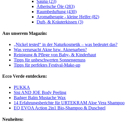
Sauna (23)
Ätherische Öle (283)
Raumbeduftung (430)
Aromatherapie - kleine Helfer (82)
Duft- & Kräuterkissen (3)
Aus unserem Magazin:
„Nickel tested“ in der Naturkosmetik – was bedeutet das?
Was verursacht Akne bzw. Aknenarben?
Reinigung & Pflege von Baby- & Kinderhaut
Tipps für unbeschwerten Sonnengenuss
Tipps für perfektes Festival-Make-up
Ecco Verde entdecken:
PUKKA
Sisi AND JOE Body Peeling
Badger Balm Mustache Wax
14 Erfahrungsberichte für URTEKRAM Aloe Vera Shampoo
EQ EVOA Action 2in1 Bio-Shampoo & Duschgel
Neuheiten: