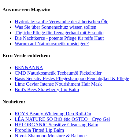
Aus unserem Magazin:
Hydrolate: sanfte Verwandte der ätherischen Öle
Was Sie über Sonnenschutz wissen sollten
Tägliche Pflege für Teenagerhaut mit Essentiq
Die Nachtkerze - potente Pflege für reife Haut
Warum auf Naturkosmetik umsteigen?
Ecco Verde entdecken:
BEN&ANNA
CMD Naturkosmetik Teebaumöl Pickelroller
Basis Sensitiv Festes Pflegeshampoo Feuchtigkeit & Pflege
Lime Caviar Intense Nourishment Hair Mask
Burt's Bees Strawberry Lip Balm
Neuheiten:
ROYS Beauty Whitening Deo Roll-On
LÉA NATURE SO BiO étic OSTEO+ Cryo Gel
HEJ ORGANIC Sensitive Cleansing Balm
Propolia Tinted Lip Balm
Niyok Shampoo Moisture & Balance