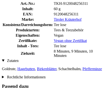
Art.-Nr.:
TKH-9120048256311
Inhalt:
60 g
EAN:
9120048256311
Marke:
Tiroler Kräuterhof
Konsistenz/Darreichungsform:
Tee lose
Produktarten:
Tees & Teezubehör
Eigenschaften:
Vegan
Zertifikate:
Vegan ohne Zertifikat
Inhalt - Tees:
Tee lose
8 Minuten, 9 Minuten, 10
Ziehzeit:
Minuten
Zutaten
Goldrute,
Hagebutten
,
Birkenblätter
, Schachtelhalm,
Pfefferminze
Rechtliche Informationen
Passend dazu