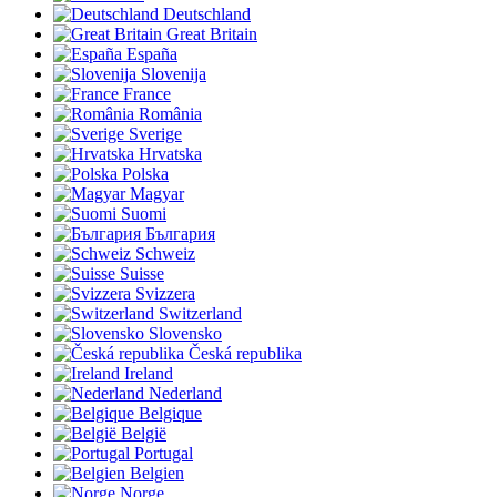
Deutschland
Great Britain
España
Slovenija
France
România
Sverige
Hrvatska
Polska
Magyar
Suomi
България
Schweiz
Suisse
Svizzera
Switzerland
Slovensko
Česká republika
Ireland
Nederland
Belgique
België
Portugal
Belgien
Norge