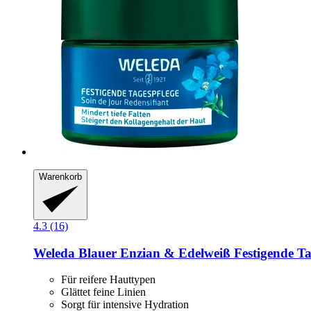
Warenkorb
4.3 (16)
Weleda
Blauer Enzian & Edelweiß Festigende Tag
Für reifere Hauttypen
Glättet feine Linien
Sorgt für intensive Hydration