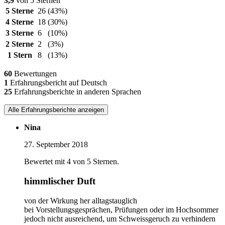
3,9
von 5 Sternen
5 Sterne
26
(43%)
4 Sterne
18
(30%)
3 Sterne
6
(10%)
2 Sterne
2
(3%)
1 Stern
8
(13%)
60
Bewertungen
1
Erfahrungsbericht auf Deutsch
25
Erfahrungsberichte in anderen Sprachen
Alle Erfahrungsberichte anzeigen
Nina
27. September 2018
Bewertet mit 4 von 5 Sternen.
himmlischer Duft
von der Wirkung her alltagstauglich
bei Vorstellungsgesprächen, Prüfungen oder im Hochsommer
jedoch nicht ausreichend, um Schweissgeruch zu verhindern