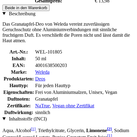
Gesamtpreis:
€ 13,98
Beide in den Warenkorb
Beschreibung
Das Granatapfel-Deo von Weleda vereint zuverlässigen
Geruchsschutz ohne Aluminiumverbindungen mit sinnliche
fruchtigem Duft. Es verschließt die Poren nicht und lässt damit die
Haut atmen.
Art.-Nr.:
WEL-101805
Inhalt:
50 ml
EAN:
4001638500203
Marke:
Weleda
Produktarten:
Deos
Hauttyp:
Für jeden Hauttyp
Eigenschaften:
Frei von Aluminiumsalzen, Unisex, Vegan
Duftnoten:
Granatapfel
Zertifikate:
NaTrue
,
Vegan ohne Zertifikat
Duftwirkung:
sinnlich
Inhaltsstoffe (INCI)
[1]
[2]
Aqua, Alcohol
, Triethylcitrate, Glycerin,
Limonene
, Sodium
[1]