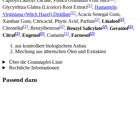
Caproyl/Lauroyl Lactate, Punica Granatum Fruit Juice
,
[1]
Glycyrrhiza Glabra (Licorice) Root Extract
,
Hamamelis
[1]
Virginiana (Witch Hazel) Distillate
, Acacia Senegal Gum,
[2]
[2]
Xanthan Gum, Citricacid, Phytic Acid, Parfum
,
Linalool
,
[2]
[2]
[2]
[2]
Citronellal
, Benzylbenzoat
,
Benzyl Salicylate
,
Geraniol
,
[2]
[2]
[2]
[2]
Citral
,
Eugenol
, Cumarin
,
Farnesol
aus kontrolliert biologischem Anbau
Mischung aus ätherischen Ölen und Extrakten
Über die Granatapfel-Linie
Rechtliche Informationen
Passend dazu