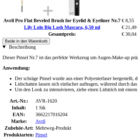
Avril Pro Flat Beveled Brush for Eyelid & Eyeliner Nr.7
€ 8,55
Lily Lolo Big Lash Mascara, 6,50 ml
€ 21,49
Gesamtpreis:
€ 30,04
Beide in den Warenkorb
Beschreibung
Dieser Pinsel Nr.7 ist das perfekte Werkzeug um Augen-Make-up präzi
Anwendung:
Der schräge Pinsel wurde aus einer Polyesterfaser hergestellt, di
Lidschatten lassen sich einfacher auftragen, während durch da
Um den Look zu intensivieren, ziehe einen Lidstrich mit einem 
Art.-Nr.:
AVR-1620
Inhalt:
1 Stk
EAN:
3662217016204
Marke:
Avril
Zubehör-Art:
Mehrweg-Produkt
Produktarten:
Pinsel