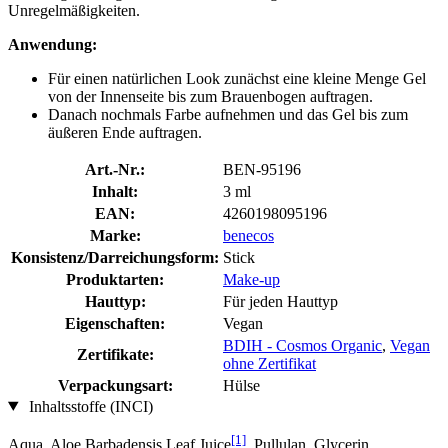
Unregelmäßigkeiten.
Anwendung:
Für einen natürlichen Look zunächst eine kleine Menge Gel
von der Innenseite bis zum Brauenbogen auftragen.
Danach nochmals Farbe aufnehmen und das Gel bis zum
äußeren Ende auftragen.
Art.-Nr.:
BEN-95196
Inhalt:
3 ml
EAN:
4260198095196
Marke:
benecos
Konsistenz/Darreichungsform:
Stick
Produktarten:
Make-up
Hauttyp:
Für jeden Hauttyp
Eigenschaften:
Vegan
BDIH - Cosmos Organic
,
Vegan
Zertifikate:
ohne Zertifikat
Verpackungsart:
Hülse
Inhaltsstoffe (INCI)
[1]
Aqua, Aloe Barbadensis Leaf Juice
, Pullulan, Glycerin,