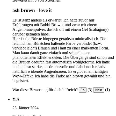
Bewertet mit 5 von 5 Sternen.
ash brown - love it
Es ist ganz anders als erwartet. Ich hatte zuvor nur
Erfahrungen mit Bobbi Brown, und zwar mit einem
Augenbrauenpulver, das ich oft mit einem Gel (mahagony)
darüber getragen habe.
Hier ist die Bürste hingegen geradezu minimalistisch. Die
reichlich am Bürstchen haftende Farbe verbindet (bzw.
verklebt leicht) Brauen und Haut zu einer markanten Form.
Man kann damit ganz einfach und schnell einen
phänomenalen Effekt erzielen. Die Übergänge sind schön und
die Brauen dadurch fast automatisch wohlgeformt. Ich hatte
noch nie so starke, ausdrucksvolle und dabei noch relativ
natürlich wirkende Augenbrauen. Es ergibt einen richtigen
Wow-Effekt. Ich habe die Farbe ash brown gewählt und bin
begeistert.
War diese Bewertung für dich hilfreich?
(3)
(1)
Ja
Nein
Y.A.
23. Jänner 2024