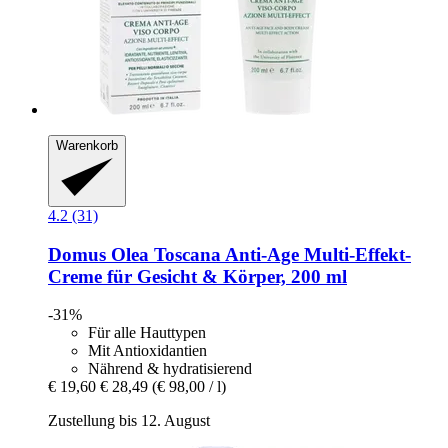
Warenkorb
4.2 (31)
Domus Olea Toscana
Anti-​Age Multi-​Effekt-​
Creme für Gesicht & Körper, 200 ml
-31%
Für alle Hauttypen
Mit Antioxidantien
Nährend & hydratisierend
€ 19,60
€ 28,49
(€ 98,00 / l)
Zustellung bis 12. August