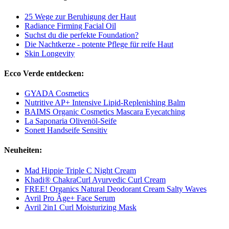
25 Wege zur Beruhigung der Haut
Radiance Firming Facial Oil
Suchst du die perfekte Foundation?
Die Nachtkerze - potente Pflege für reife Haut
Skin Longevity
Ecco Verde entdecken:
GYADA Cosmetics
Nutritive AP+ Intensive Lipid-Replenishing Balm
BAIMS Organic Cosmetics Mascara Eyecatching
La Saponaria Olivenöl-Seife
Sonett Handseife Sensitiv
Neuheiten:
Mad Hippie Triple C Night Cream
Khadi® ChakraCurl Ayurvedic Curl Cream
FREE! Organics Natural Deodorant Cream Salty Waves
Avril Pro Âge+ Face Serum
Avril 2in1 Curl Moisturizing Mask