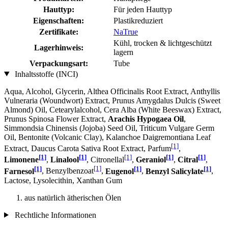
Hauttyp:
Für jeden Hauttyp
Eigenschaften:
Plastikreduziert
Zertifikate:
NaTrue
Kühl, trocken & lichtgeschützt
Lagerhinweis:
lagern
Verpackungsart:
Tube
Inhaltsstoffe (INCI)
Aqua, Alcohol, Glycerin, Althea Officinalis Root Extract, Anthyllis
Vulneraria (Woundwort) Extract, Prunus Amygdalus Dulcis (Sweet
Almond) Oil, Cetearylalcohol, Cera Alba (White Beeswax) Extract,
Prunus Spinosa Flower Extract,
Arachis Hypogaea Oil
,
Simmondsia Chinensis (Jojoba) Seed Oil, Triticum Vulgare Germ
Oil, Bentonite (Volcanic Clay), Kalanchoe Daigremontiana Leaf
[1]
Extract, Daucus Carota Sativa Root Extract, Parfum
,
[1]
[1]
[1]
[1]
[1]
Limonene
,
Linalool
, Citronellal
,
Geraniol
,
Citral
,
[1]
[1]
[1]
[1]
Farnesol
, Benzylbenzoat
,
Eugenol
,
Benzyl Salicylate
,
Lactose, Lysolecithin, Xanthan Gum
aus natürlich ätherischen Ölen
Rechtliche Informationen