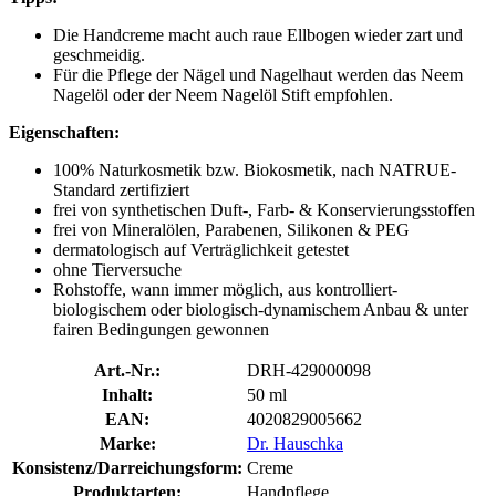
Die Handcreme macht auch raue Ellbogen wieder zart und
geschmeidig.
Für die Pflege der Nägel und Nagelhaut werden das Neem
Nagelöl oder der Neem Nagelöl Stift empfohlen.
Eigenschaften:
100% Naturkosmetik bzw. Biokosmetik, nach NATRUE-
Standard zertifiziert
frei von synthetischen Duft-, Farb- & Konservierungsstoffen
frei von Mineralölen, Parabenen, Silikonen & PEG
dermatologisch auf Verträglichkeit getestet
ohne Tierversuche
Rohstoffe, wann immer möglich, aus kontrolliert-
biologischem oder biologisch-dynamischem Anbau & unter
fairen Bedingungen gewonnen
Art.-Nr.:
DRH-429000098
Inhalt:
50 ml
EAN:
4020829005662
Marke:
Dr. Hauschka
Konsistenz/Darreichungsform:
Creme
Produktarten:
Handpflege