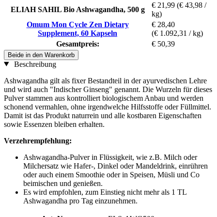
€ 21,99
(€ 43,98 /
ELIAH SAHIL Bio Ashwagandha, 500 g
kg)
Omum Mon Cycle Zen Dietary
€ 28,40
Supplement, 60 Kapseln
(€ 1.092,31 / kg)
Gesamtpreis:
€ 50,39
Beide in den Warenkorb
Beschreibung
Ashwagandha gilt als fixer Bestandteil in der ayurvedischen Lehre
und wird auch "Indischer Ginseng" genannt. Die Wurzeln für dieses
Pulver stammen aus kontrolliert biologischem Anbau und werden
schonend vermahlen, ohne irgendwelche Hilfsstoffe oder Füllmittel.
Damit ist das Produkt naturrein und alle kostbaren Eigenschaften
sowie Essenzen bleiben erhalten.
Verzehrempfehlung:
Ashwagandha-Pulver in Flüssigkeit, wie z.B. Milch oder
Milchersatz wie Hafer-, Dinkel oder Mandeldrink, einrühren
oder auch einem Smoothie oder in Speisen, Müsli und Co
beimischen und genießen.
Es wird empfohlen, zum Einstieg nicht mehr als 1 TL
Ashwagandha pro Tag einzunehmen.