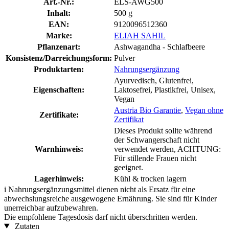
Art.-Nr.:
ELS-AWG500
Inhalt:
500 g
EAN:
9120096512360
Marke:
ELIAH SAHIL
Pflanzenart:
Ashwagandha - Schlafbeere
Konsistenz/Darreichungsform:
Pulver
Produktarten:
Nahrungsergänzung
Ayurvedisch, Glutenfrei,
Eigenschaften:
Laktosefrei, Plastikfrei, Unisex,
Vegan
Austria Bio Garantie
,
Vegan ohne
Zertifikate:
Zertifikat
Dieses Produkt sollte während
der Schwangerschaft nicht
Warnhinweis:
verwendet werden, ACHTUNG:
Für stillende Frauen nicht
geeignet.
Lagerhinweis:
Kühl & trocken lagern
i
Nahrungsergänzungsmittel dienen nicht als Ersatz für eine
abwechslungsreiche ausgewogene Ernährung. Sie sind für Kinder
unerreichbar aufzubewahren.
Die empfohlene Tagesdosis darf nicht überschritten werden.
Zutaten