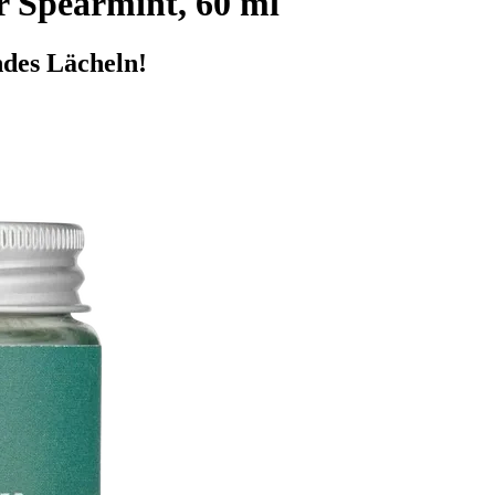
 Spearmint, 60 ml
ndes Lächeln!