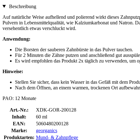
Beschreibung
Auf natürliche Weise aufhellend und polierend wirkt dieses Zahnputz
Pulvern in Lebensmittelqualität, wie Kalziumkarbonat und Natron. Das
versehentlich etwas verschluckt wird.
Anwendung:
Die Borsten der sauberen Zahnbürste in das Pulver tauchen.
Für 2 Minuten die Zähne putzen und anschließend gut ausspüle
Es wird empfohlen das Produkt 2x täglich zu verwenden, um op
Hinweise:
Stellen Sie sicher, dass kein Wasser in das Gefäß mit dem Produ
Nach dem Öffnen, an einem warmen, trockenen Ort aufbewahr
PAO: 12 Monate
Art.-Nr.:
XDK-GOR-200128
Inhalt:
60 ml
EAN:
5060480200128
Marke:
georganics
Produktarten:
Mund- & Zahnpflege