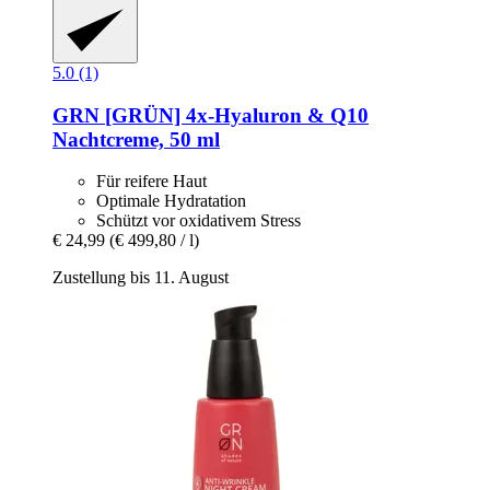
5.0 (1)
GRN [GRÜN]
4x-​Hyaluron & Q10
Nachtcreme, 50 ml
Für reifere Haut
Optimale Hydratation
Schützt vor oxidativem Stress
€ 24,99
(€ 499,80 / l)
Zustellung bis 11. August