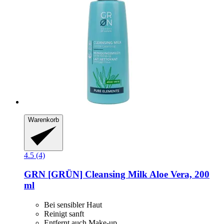
Warenkorb
4.5 (4)
GRN [GRÜN]
Cleansing Milk Aloe Vera, 200
ml
Bei sensibler Haut
Reinigt sanft
Entfernt auch Make-up