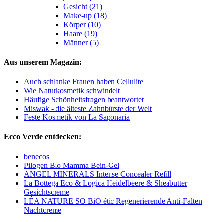
Gesicht (21)
Make-up (18)
Körper (10)
Haare (19)
Männer (5)
Aus unserem Magazin:
Auch schlanke Frauen haben Cellulite
Wie Naturkosmetik schwindelt
Häufige Schönheitsfragen beantwortet
Miswak - die älteste Zahnbürste der Welt
Feste Kosmetik von La Saponaria
Ecco Verde entdecken:
benecos
Pilogen Bio Mamma Bein-Gel
ANGEL MINERALS Intense Concealer Refill
La Bottega Eco & Logica Heidelbeere & Sheabutter
Gesichtscreme
LÉA NATURE SO BiO étic Regenerierende Anti-Falten
Nachtcreme