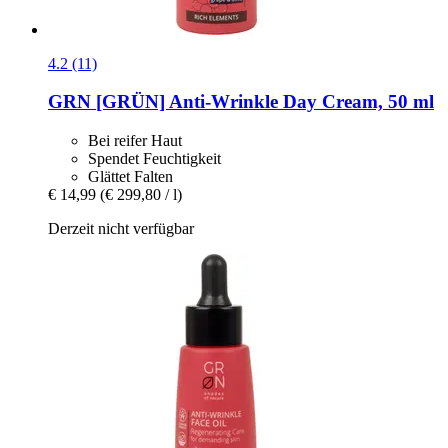
4.2 (11)
GRN [GRÜN]
Anti-​Wrinkle Day Cream, 50 ml
Bei reifer Haut
Spendet Feuchtigkeit
Glättet Falten
€ 14,99
(€ 299,80 / l)
Derzeit nicht verfügbar