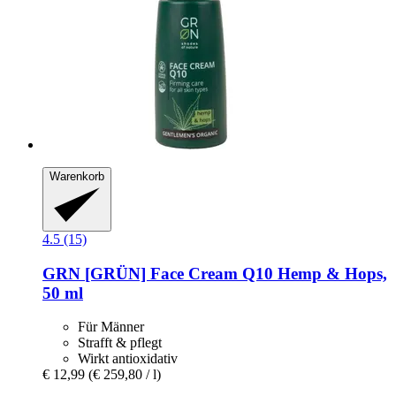
Warenkorb
4.5 (15)
GRN [GRÜN]
Face Cream Q10 Hemp & Hops,
50 ml
Für Männer
Strafft & pflegt
Wirkt antioxidativ
€ 12,99
(€ 259,80 / l)