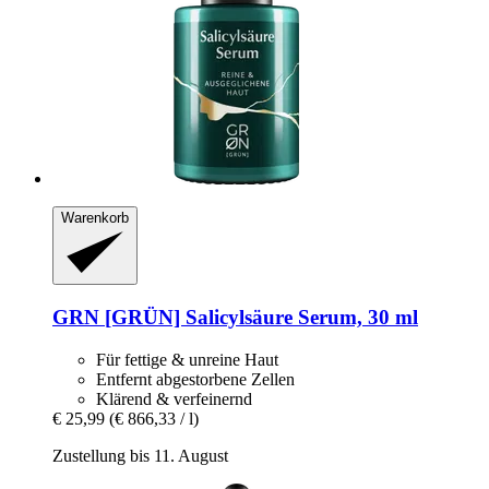
Warenkorb
GRN [GRÜN]
Salicylsäure Serum, 30 ml
Für fettige & unreine Haut
Entfernt abgestorbene Zellen
Klärend & verfeinernd
€ 25,99
(€ 866,33 / l)
Zustellung bis 11. August