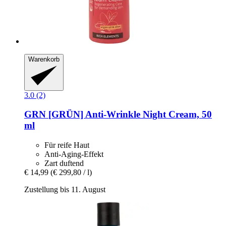
Warenkorb
3.0 (2)
GRN [GRÜN]
Anti-​Wrinkle Night Cream, 50
ml
Für reife Haut
Anti-Aging-Effekt
Zart duftend
€ 14,99
(€ 299,80 / l)
Zustellung bis 11. August