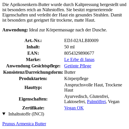
Die Aprikosenkern-Butter wurde durch Kaltpressung hergestellt und
ist besonders reich an Nährstoffen. Sie besitzt regenerierende
Eigenschaften und verleiht der Haut ein gesundes Strahlen. Damit
ist besonders gut geeignet für trockene, matte Haut.
Anwendung:
Ideal zur Körpermassage nach der Dusche.
Art.-Nr.:
EDJ-02ALBI0009
Inhalt:
50 ml
EAN:
8054329890677
Marke:
Le Erbe di Janas
Anwendung Gesichtspflege:
Getönte Pflege
Konsistenz/Darreichungsform:
Butter
Produktarten:
Körperpflege
Anspruchsvolle Haut, Trockene
Hauttyp:
Haut
Ayurvedisch, Glutenfrei,
Eigenschaften:
Laktosefrei,
Palmölfrei
, Vegan
Zertifikate:
Vegan OK
Inhaltsstoffe (INCI)
Prunus Armenica Butter